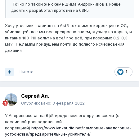
Точно по такой же схеме Дима Андронников в конце
десятых разработал прототип на 6SF5.
Хочу уточниьь- вариант на 6sf5 тоже имел коррекцию в ОС,
убивающей, как мы все прекрасно знаем, музыку на корню, и
питание 100-110 вольт на всё/ про всё, при позорных 0,2-0,3
ма?! Т.е.лампы придушены почти до полного исчезновения
дыхания...
Цитата
1
Сергей Ал.
Опубликовано:
3 февраля 2022
У Андронникова на 6ф5 вроде немного другая схема (с
пассивной распределенной
коррекцией)
https://www.lynxaudio.net/ламповые-аналоговые-
устройства/предварительные-усилители/