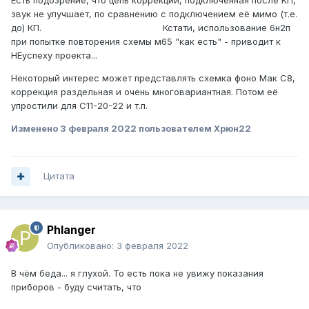
Есть подозрение, что цепь коррекции, подключенная после КП,
звук не улучшает, по сравнению с подключением её мимо (т.е.
до) КП. Кстати, использование 6н2п
при попытке повторения схемы м65 "как есть" - приводит к
НЕуспеху проекта...
Некоторый интерес может представлять схемка фоно Мак С8,
коррекция раздельная и очень многовариантная. Потом её
упростили для С11-20-22 и т.п.
Изменено
3 февраля 2022
пользователем Xpюн22
Цитата
Phlanger
Опубликовано:
3 февраля 2022
В чём беда... я глухой. То есть пока не увижу показания
приборов - буду считать, что