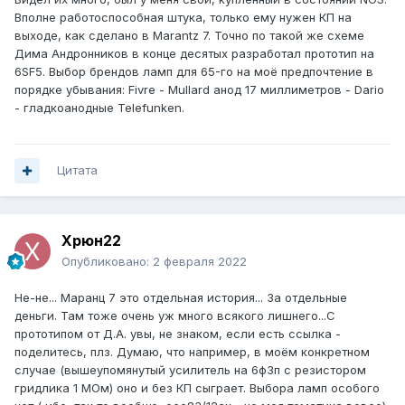
Вполне работоспособная штука, только ему нужен КП на
выходе, как сделано в Marantz 7. Точно по такой же схеме
Дима Андронников в конце десятых разработал прототип на
6SF5. Выбор брендов ламп для 65-го на моё предпочтение в
порядке убывания: Fivre - Mullard анод 17 миллиметров - Dario
- гладкоанодные Telefunken.
Цитата
Xpюн22
Опубликовано:
2 февраля 2022
Не-не... Маранц 7 это отдельная история... За отдельные
деньги. Там тоже очень уж много всякого лишнего...С
прототипом от Д.А. увы, не знаком, если есть ссылка -
поделитесь, плз. Думаю, что например, в моём конкретном
случае (вышеупомянутый усилитель на 6ф3п с резистором
гридлика 1 МОм) оно и без КП сыграет. Выбора ламп особого