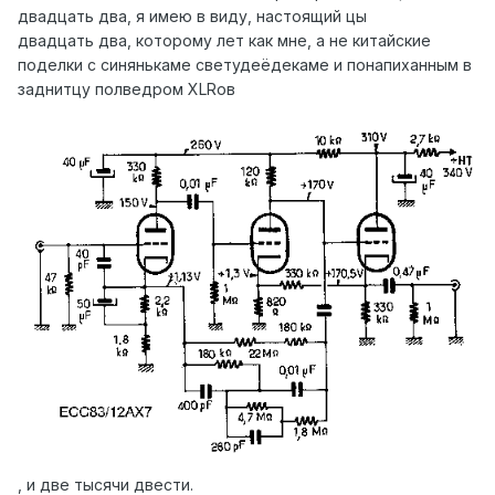
двадцать два, я имею в виду, настоящий цы
двадцать два, которому лет как мне, а не китайские
поделки с синянькаме светудеёдекаме и понапиханным в
заднитцу полведром XLRов
, и две тысячи двести.