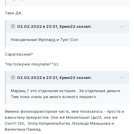
Таки ДА.
02.02.2022 в 23:21,
Xpюн22
сказал:
Новодельные Муллард и Тунг-Сол
Саратовские?
"На толкучке покупали?"(с)
02.02.2022 в 23:21,
Xpюн22
сказал:
Маранц 7 это отдельная история... За отдельные деньги.
Там тоже очень уж много всякого лишнего.
Именно фонокорректорная часть, мне показалось - проста и
ваисьтену прекрастна. Она же Мокентошег Цы22, она же
Скотт-120, Элла Катценельбоген, Изольда Меньшова и
Валентина Панеяд.