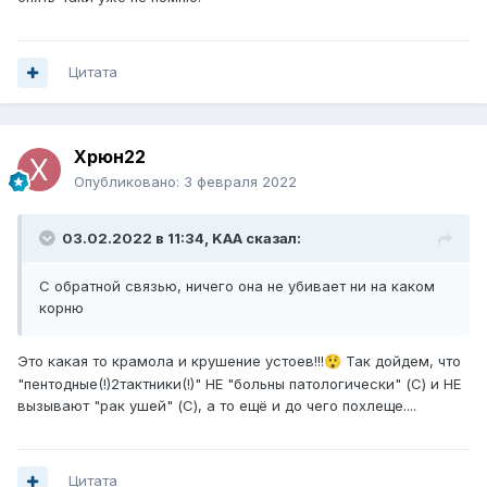
Цитата
Xpюн22
Опубликовано:
3 февраля 2022
03.02.2022 в 11:34,
KAA
сказал:
С обратной связью, ничего она не убивает ни на каком
корню
Это какая то крамола и крушение устоев!!!
Так дойдем, что
😲
"пентодные(!)2тактники(!)" НЕ "больны патологически" (С) и НЕ
вызывают "рак ушей" (С), а то ещё и до чего похлеще....
Цитата