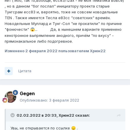
нет ( ибо, так то,вообще, есс83/12ах - не моя тематика вовсе)
, но в данном "бог послал" инициатору проекта старые
Тунгсрам ecc83 и, вероятно, тоже не совсем новодельные
TEN . Также имеется Тесла е83сс "советских" времён.
Новодельные Муллард и Тунг-Сол "не прокатили" по причине
"фонючести"
... Да, в нынешнем варианте применено
😱
кенотронное выпрямление анодного, причём "по вкусу" -
прямонакальное либо подогревное.
Изменено
2 февраля 2022
пользователем Xpюн22
Цитата
Gegen
Опубликовано:
3 февраля 2022
02.02.2022 в 20:33,
Xpюн22
сказал:
Увы, не открывается по ссылке
.
😞