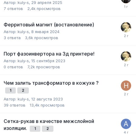
Автор:
kuly-s
,
29 апреля 2025
7
ответов
2,4k
просмотров
Ферритовый магнит (востановление)
Автор:
kuly-s
,
8 января 2024
3
ответа
3,6k
просмотров
Порт фазоинвертора на 3д принтере!
Автор:
kuly-s
,
15 сентября 2023
0
ответов
7,2k
просмотров
Чем залить трансформатор в кожухе ?
1
2
Автор:
kuly-s
,
12 августа 2023
39
ответов
13,4k
просмотров
Сетка-рукав в качестве межслойной
изоляции.
1
2