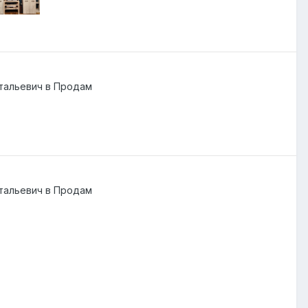
тальевич
в
Продам
тальевич
в
Продам