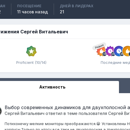
ВАН
ПОСЕЩЕНИЕ
ДНЕЙ В ЛИДЕРАХ
2
11 часов назад
21
ижения Сергей Витальевич
Редкая
Proficient (10/14)
Последние ме
Активность
Выбор современных динамиков для двухполосной а
Сергей Витальевич
ответил в теме пользователя
Сергей Ви
Потихонечку мелкие мониторы преображаются.😀 Установлены Н
корпусы.Только по итогу все таки не двухполосная,а трехполос