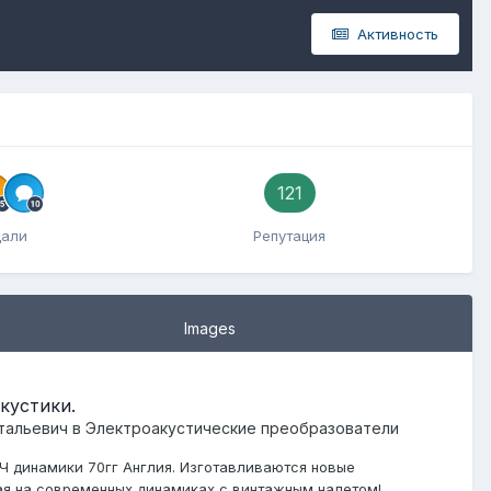
Активность
121
дали
Репутация
Images
кустики.
тальевич
в
Электроакустические преобразователи
Ч динамики 70гг Англия. Изготавливаются новые
ная на современных динамиках с винтажным налетом!