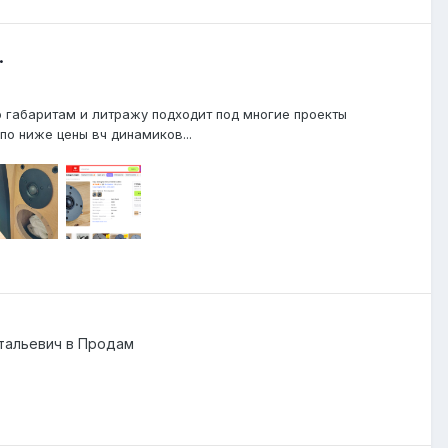
.
о габаритам и литражу подходит под многие проекты
по ниже цены вч динамиков...
тальевич
в
Продам