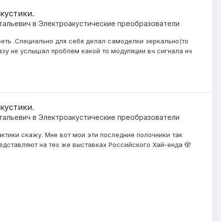
кустики.
тальевич
в
Электроакустические преобразователи
еть .Специально для себя делал самоделки зеркально(то
разу не услышал проблем какой то модуляции вч сигнала нч
кустики.
тальевич
в
Электроакустические преобразователи
актики скажу. Мне вот мои эти последние полочники так
редставляют на тех же выставках Российского Хай-енда 🫣