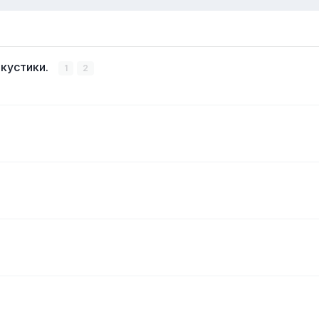
кустики.
1
2