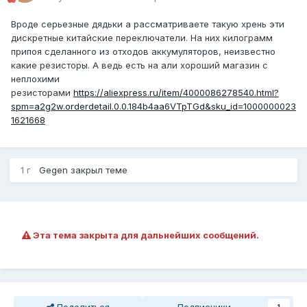
Вроде серьезные дядьки а рассматриваете такую хрень эти
дискретные китайские переключатели. На них килограмм
припоя сделанного из отходов аккумуляторов, неизвестно
какие резисторы. А ведь есть на али хороший магазин с
неплохими
резисторами
https://aliexpress.ru/item/4000086278540.html?
spm=a2g2w.orderdetail.0.0.184b4aa6VTpTGd&sku_id=1000000023
1621668
1 г
Gegen
закрыл теме
Эта тема закрыта для дальнейших сообщений.