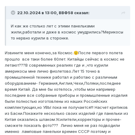
22.10.2024 в 13:00,
ВВФ58
сказал:
И как же столько лет с этими панельками
жили,работали и даже в космос умудрились?Мерикосы
то нервно курили в сторонке.
Извините меня конечно,за Космос.
После первого полета
😟
прошло все таки более 60лет. Китайцы сейчас в космос не
летают???В современных реалиях где и ,что курили
америкосы мне лично фиолетово.Лет 15 точно в
промышленной технике работал и работаю с различным
оборудованием- Германия,Англия,Чехи,Поляки,последнее
время Китай. Да мне бы хотелось ,чтобы мои например
последние все собранные приборы и промышленные изделия
были полностью изготовлены из наших Российских
комплектующих,но УВЫ пока не получается!!! Насчет критиков
из Басни.Покажите несколько своих изделий где панельки из
Китая оказались шлаком.Усилители,корректоры и прочее-
сможете показать фото??? Лично меня не раз подводили
именно ламповые панельки времен СССР поэтому и