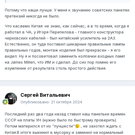
Потому что наши лучше. У меня к звучанию советских панелек
претензий никогда не было.
Что касаемо Китая: не знаю, как сейчас, а в то время, когда я
работал в ЧА, у Игоря Перепелова - главного конструктора
черновских кабелей - был китайский усилитель на 2А3.
Естественно, он туда поставил шикарные правильные лампы
правильных годов, монтаж изделия был прекрасен - я его
видел. Ну я и посоветовал заменить колпачки входных ламп
на James Millen, что ИМ и сделал. До сих пор помню его
изумление от результата столь простого действия.
Сергей Витальевич
Опубликовано:
21 октября 2024
Последний раз два года назад ставил наш панельки времен
СССР на платы УН (нужно было по быстрому проверить).
Потом матерился от их "лучшести"
, не захотел ждать с
😟
Китая.В итоге выкинил в мусорку и заменил на нормальный