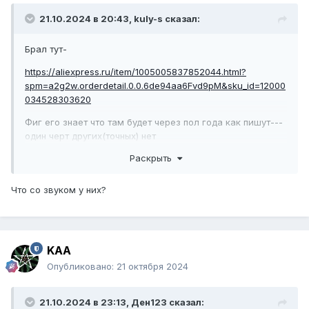
21.10.2024 в 20:43,
kuly-s
сказал:
Брал тут-
https://aliexpress.ru/item/1005005837852044.html?
spm=a2g2w.orderdetail.0.0.6de94aa6Fvd9pM&sku_id=12000
034528303620
Фиг его знает что там будет через пол года как пишут---
один черт других(точных) нет
Раскрыть
Что со звуком у них?
KAA
Опубликовано:
21 октября 2024
21.10.2024 в 23:13,
Ден123
сказал: