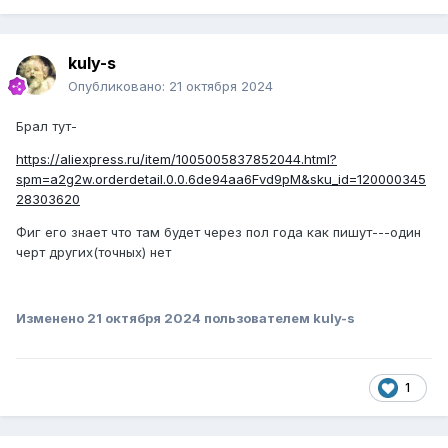
kuly-s
Опубликовано:
21 октября 2024
Брал тут-
https://aliexpress.ru/item/1005005837852044.html?
spm=a2g2w.orderdetail.0.0.6de94aa6Fvd9pM&sku_id=120000345
28303620
Фиг его знает что там будет через пол года как пишут---один
черт других(точных) нет
Изменено
21 октября 2024
пользователем kuly-s
1