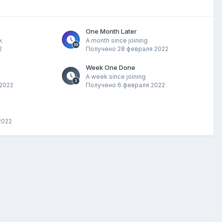
One Month Later
k
A month since joining
2
Получено
28 февраля 2022
Week One Done
A week since joining
2022
Получено
6 февраля 2022
2022