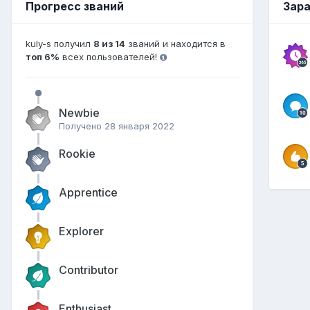
Прогресс званий
Зара
kuly-s получил
8 из 14
званий и находится в
топ 6%
всех пользователей!
Newbie
Получено
28 января 2022
Rookie
Apprentice
Explorer
Contributor
Enthusiast