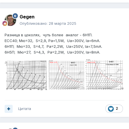
Gegen
Опубликовано:
28 марта 2025
Разница в цоколях, чуть более аналог - 6Н1П.
ЕСС40; Мю=32, S=2,9, Pa=1,5W, Ua=300V, Ia=6mA.
6Н1П; Мю=33, S=4,7, Ра=2,2W, Ua=250V, Ia=7,5mA.
6Н5П; Мю=27, S=4,3, Ра=2,2W, Ua=200V, Ia=8mA.
Цитата
2