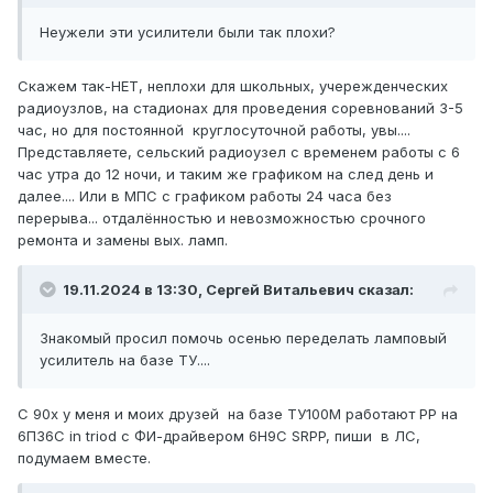
Неужели эти усилители были так плохи?
Скажем так-НЕТ, неплохи для школьных, учережденческих
радиоузлов, на стадионах для проведения соревнований 3-5
час, но для постоянной круглосуточной работы, увы....
Представляете, сельский радиоузел с временем работы с 6
час утра до 12 ночи, и таким же графиком на след день и
далее.... Или в МПС с графиком работы 24 часа без
перерыва... отдалённостью и невозможностью срочного
ремонта и замены вых. ламп.
19.11.2024 в 13:30,
Сергей Витальевич
сказал:
Знакомый просил помочь осенью переделать ламповый
усилитель на базе ТУ....
С 90х у меня и моих друзей на базе ТУ100М работают РР на
6П36С in triod с ФИ-драйвером 6Н9С SRPP, пиши в ЛС,
подумаем вместе.