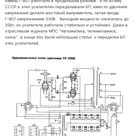
лампы Г-807 работали в предельном режиме. И по всему
СССР в этих усилителях переделывали БП, вместо удвоения
напряжения делали мостовой выпрямитель, питая аноды
Г-807 напряжением 330В. Выходная мощность снижалась до
35Вт, но усилители работали стабильно и устойчиво. Даже в
отраслевом журнале МПС "Автоматика, телемеханика,
связь" в конце 60х была небольшая статья о переделке БП
этих усилителей.