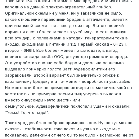
Таки Kora 150. В какой-то момент мне предложили изготовить
пародию на данный электронагревательный прибор.
Оригинальной схемы ни у меня, ни у заказчиков не было,
какое отношение паранойный бредек в аттачменте, имеет к
оригинальной схеме - не знаю до сих пор. В итоге первый
вариант я спаял более-менее по учебнику, то есть выкинул
всю эту дурь с полевиками в катодах, генераторами тока в
анодах, диодиками в питании и т.д. Первый каскад - 6Н23П,
второй - 6Н6П. Всё более- менее по шитодате, в катод
первого каскада завёл ООС, регулятор громкости спереди.
Это устройство вполне себе бодро и довольно ровненько
выдавало примерно полста Ватт. Аудевофилитики его
забраковали. Второй вариант был значительно ближе к
паранойному бредеку в аттачменте - подробности увы, забыл.
На мощности больше примерно четверти от максимальной на
частотах выше примерно восьми тыщ уверенно выдавал
вместо синусоиды нечто шести- или
семиугольное. Аудевофилитики похлопали ушами и сказали:
"Yesss! То, что надо!".
Таких уродцев было собрано примерно трое. Ну шо тут можно
сказать... стабильность тока покоя и нуля на выходе мне
показались далёкими от чего бы то ни было - возможно, не от