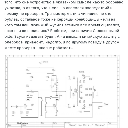
того, что сие устройство в указанном смысле как-то особенно
ужастно, а от того, что я сильно опасался последствий и
поминутно проверял. Транзисторы эти в чипидипе по сто
рублёв, остальное тоже не херояшы хренбошышы - или на
кого там наш любимый жулик Петенька всё время сцылался,
пока они не полаялись? В общем, при наличии Склонносьтей -
bitte. Звуки издавать будет. А на выход и китайскую зашиту с
олебобов привесить недолго, я по другому поводу в другом
месте проверял - вполне работает...