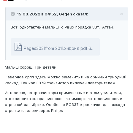
15.03.2022 в 04:52,
Gegen
сказал:
Вот однотактный малыш с Рвых порядка 8Вт. Аттач.
Pages3031from 2011.хибрид.pdf
643 \u041a\u0431
·
45
Малыш хорош. Три детали.
Наверное српп здесь можно заменить и на обычный триодный
каскад. Так как 337й транзистор включен повторителем.
Интересно, но транзисторы применённые в этом усилители,
это классика жанра кинескопных импортных телевизоров в
строчной развёртке. Особенно BC337 в раскачке для выхода
строчки в телевизорах Philips