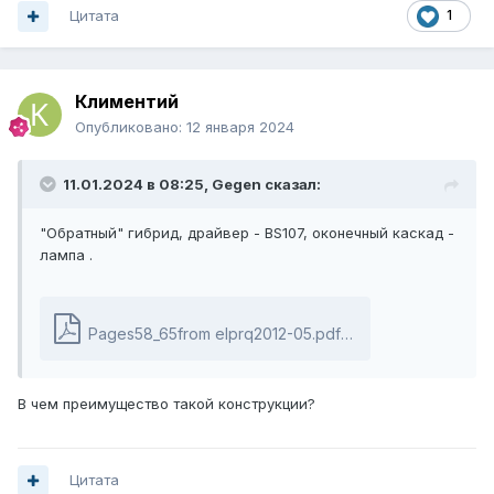
Цитата
1
Климентий
Опубликовано:
12 января 2024
11.01.2024 в 08:25,
Gegen
сказал:
"Обратный" гибрид, драйвер - BS107, оконечный каскад -
лампа .
Pages58_65from elprq2012-05.pdf
1.78 \u041c\u0431
·
В чем преимущество такой конструкции?
Цитата