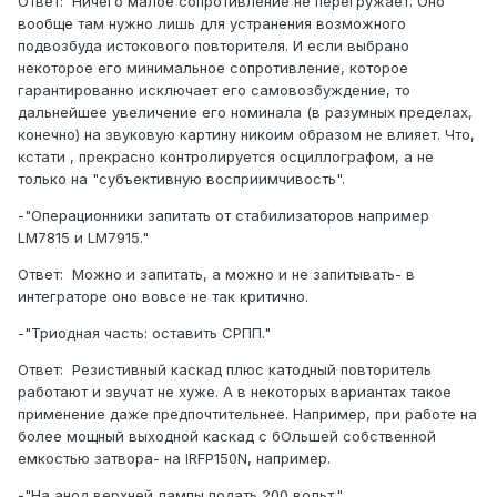
Ответ: Ничего малое сопротивление не перегружает. Оно
вообще там нужно лишь для устранения возможного
подвозбуда истокового повторителя. И если выбрано
некоторое его минимальное сопротивление, которое
гарантированно исключает его самовозбуждение, то
дальнейшее увеличение его номинала (в разумных пределах,
конечно) на звуковую картину никоим образом не влияет. Что,
кстати , прекрасно контролируется осциллографом, а не
только на "субъективную восприимчивость".
-"Операционники запитать от стабилизаторов например
LM7815 и LM7915."
Ответ: Можно и запитать, а можно и не запитывать- в
интеграторе оно вовсе не так критично.
-"Триодная часть: оставить СРПП."
Ответ: Резистивный каскад плюс катодный повторитель
работают и звучат не хуже. А в некоторых вариантах такое
применение даже предпочтительнее. Например, при работе на
более мощный выходной каскад с бОльшей собственной
емкостью затвора- на IRFР150N, например.
-"На анод верхней лампы подать 200 вольт."