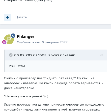
которые лет 15назад покупал)....
Цитата
Phlanger
Опубликовано:
6 февраля 2022
06.02.2022 в 15:18,
Xpюн22
сказал:
2SK..../2SJ.
Снятых с производства тридцать лет назад? Ну как... на
олебобах - навалом. На какой секунде полёта взрываются -
даже неинтересно.
"На толкучке покупали?"(с)
Именно поэтому, когда мне принесли очередную полудохлую
поношыбу - перед запихиванием в неё взамен сгоревших