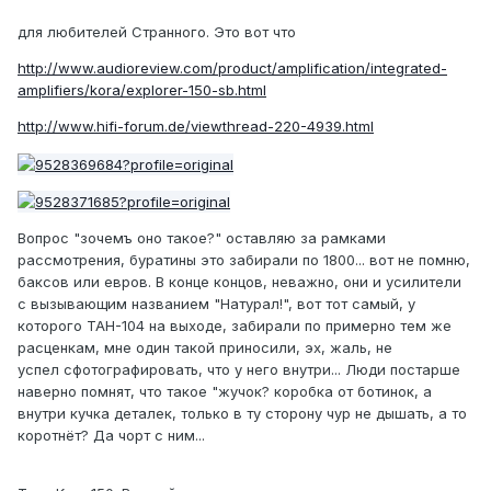
для любителей Странного. Это вот что
http://www.audioreview.com/product/amplification/integrated-
amplifiers/kora/explorer-150-sb.html
http://www.hifi-forum.de/viewthread-220-4939.html
Вопрос "зочемъ оно такое?" оставляю за рамками
рассмотрения, буратины это забирали по 1800... вот не помню,
баксов или евров. В конце концов, неважно, они и усилители
с вызывающим названием "Натурал!", вот тот самый, у
которого ТАН-104 на выходе, забирали по примерно тем же
расценкам, мне один такой приносили, эх, жаль, не
успел сфотографировать, что у него внутри... Люди постарше
наверно помнят, что такое "жучок? коробка от ботинок, а
внутри кучка деталек, только в ту сторону чур не дышать, а то
коротнёт? Да чорт с ним...