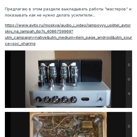
Предлагаю в этом разделе выкладывать работы "мастеров" и
показывать как не нужно делать усилители...
https://www.avito.ru/moskva/audio_i_video/lampovyy_usilitel_avtor
skiy_na_lampah_6p7s_4086759969?
utm_campaign=native&utm_medium=item_page_android&utm_sour
ce=soc_sharing