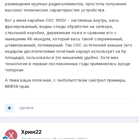
размещения крупных радиоэлементов, простоты получения
высоких технических характеристик устройства.
Вот у меня карабин СКС 1950г - заглянешь внутрь, весь
фрезерованный, видны следы обработки на затворе,
ствольной коробки, деревянная ложа и сравним его с
нынешним АК-моидом, который весь такой современный,
штампованный, полимерный. Так СКС эстетичней внешне (его
недаром десятилетиями почётный караул использует на Кр
площади), пользоваться (по мишеням) удобно. Хотя мех
технология в первые послевоенные годы применялась вроде
топорная.
А тема ваша полезная, с любопытством смотрел примеры,
ВВФ58 прав.
Цитата
Xpюн22