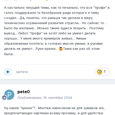
А кастально текущей темы, как то печально, что все "профи" в
голос поддержали то безобразие ради которого я тему
создал... Да, понятно, что раньше так делали в меру
технических ограничений развития отрасли... Но сейчас то ...
Было бы желание... Можно такие чудеса творить... Поэтому
вывод... Либот "профи" не хотят либо не умеют делать
хорошо... У меня много примеров живых... Умные
образованные коллеги, в головах мысли умные, а руками
делать не умеют... Руки-крюки...
Тема как раз об этом
🤷
была...
Цитата
1
pete0
Опубликовано:
16 сентября 2024
Ну какие "крюки"?.. Монтаж навесиком не для зумеров же,
предпочитающих картинки всему прочему, а для удобства