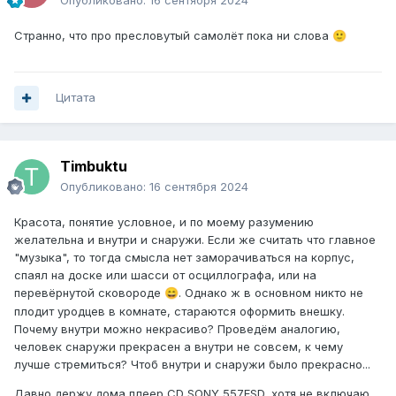
Опубликовано:
16 сентября 2024
Странно, что про пресловутый самолёт пока ни слова
🙂
Цитата
Timbuktu
Опубликовано:
16 сентября 2024
Красота, понятие условное, и по моему разумению
желательна и внутри и снаружи. Если же считать что главное
"музыка", то тогда смысла нет заморачиваться на корпус,
спаял на доске или шасси от осциллографа, или на
перевёрнутой сковороде
. Однако ж в основном никто не
😄
плодит уродцев в комнате, стараются оформить внешку.
Почему внутри можно некрасиво? Проведём аналогию,
человек снаружи прекрасен а внутри не совсем, к чему
лучше стремиться? Чтоб внутри и снаружи было прекрасно...
Давно держу дома плеер CD SONY 557ESD, хотя не включаю