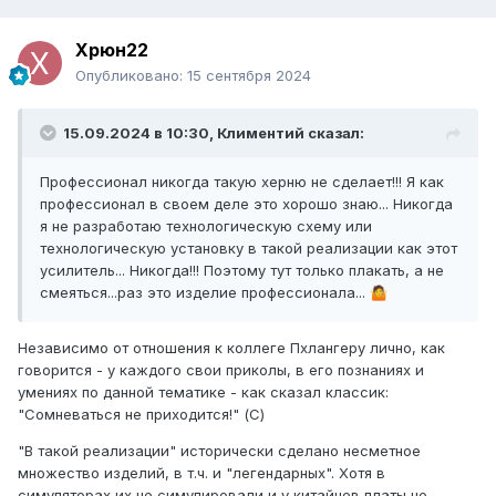
Xpюн22
Опубликовано:
15 сентября 2024
15.09.2024 в 10:30,
Климентий
сказал:
Профессионал никогда такую херню не сделает!!! Я как
профессионал в своем деле это хорошо знаю... Никогда
я не разработаю технологическую схему или
технологическую установку в такой реализации как этот
усилитель... Никогда!!! Поэтому тут только плакать, а не
смеяться...раз это изделие профессионала...
🤷
Независимо от отношения к коллеге Пхлангеру лично, как
говорится - у каждого свои приколы, в его познаниях и
умениях по данной тематике - как сказал классик:
"Сомневаться не приходится!" (С)
"В такой реализации" исторически сделано несметное
множество изделий, в т.ч. и "легендарных". Хотя в
симуляторах их не симулировали и у китайцев платы не