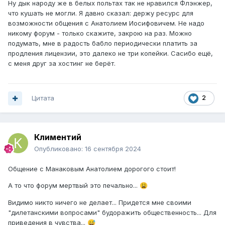
Ну дык народу же в белых польтах так не нравился Флэнжер,
что кушать не могли. Я давно сказал: держу ресурс для
возможности общения с Анатолием Иосифовичем. Не надо
никому форум - только скажите, закрою на раз. Можно
подумать, мне в радость бабло периодически платить за
продления лицензии, это далеко не три копейки. Сасибо ещё,
с меня друг за хостинг не берёт.
Цитата
2
Климентий
Опубликовано:
16 сентября 2024
Общение с Манаковым Анатолием дорогого стоит!
А то что форум мертвый это печально...
😩
Видимо никто ничего не делает... Придется мне своими
"дилетанскими вопросами" будоражить общественность... Для
приведения в чувства...
😅