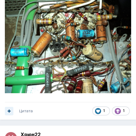
Цитата
1
1
Xpюн22