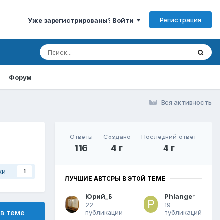
Регистрация
Уже зарегистрированы? Войти
Форум
Вся активность
Ответы
Создано
Последний ответ
116
4 г
4 г
ки
1
ЛУЧШИЕ АВТОРЫ В ЭТОЙ ТЕМЕ
Юрий_Б
Phlanger
22
19
публикации
публикаций
 в теме