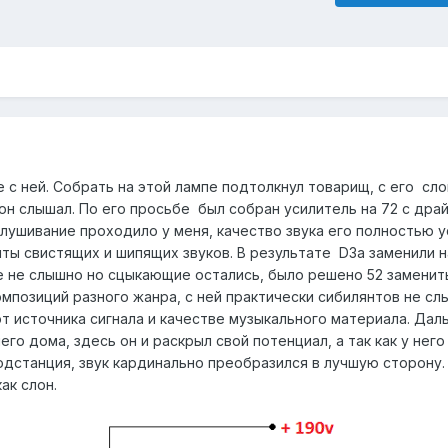
 с ней. Собрать на этой лампе подтолкнул товарищ, с его сло
он слышал. По его просьбе был собран усилитель на 72 с дра
лушивание проходило у меня, качество звука его полностью у
нты свистящих и шипящих звуков. В результате D3a заменили 
 не слышно но сцыкающие остались, было решено 52 заменит
мпозиций разного жанра, с ней практически сибилянтов не сл
от источника сигнала и качестве музыкального материала. Да
го дома, здесь он и раскрыл свой потенциал, а так как у него
дстанция, звук кардинально преобразился в лучшую сторону.
ак слон.