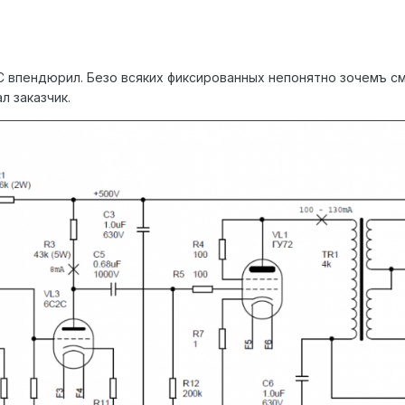
 впендюрил. Безо всяких фиксированных непонятно зочемъ с
 заказчик.