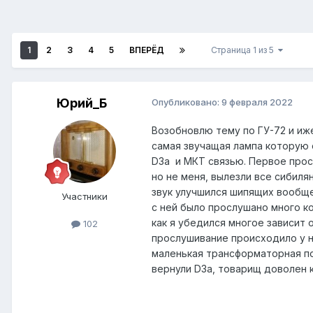
1
2
3
4
5
ВПЕРЁД
Страница 1 из 5
Юрий_Б
Опубликовано:
9 февраля 2022
Возобновлю тему по ГУ-72 и иже
самая звучащая лампа которую 
D3a и МКТ связью. Первое прос
но не меня, вылезли все сибиля
звук улучшился шипящих вообще
Участники
с ней было прослушано много ко
как я убедился многое зависит 
102
прослушивание происходило у не
маленькая трансформаторная по
вернули D3a, товарищ доволен к