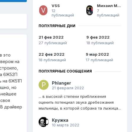
VSS
Михаил Михаилов
12
7
публикаций
публикаций
ПОПУЛЯРНЫЕ ДНИ
21 фев 2022
9 фев 2022
27 публикаций
18 публикаций
22 фев 2022
9 мар 2022
в это
18 публикаций
17 публикаций
йвером на
строило,
ПОПУЛЯРНЫЕ СООБЩЕНИЯ
на 6Ж52П
ь на 6Ж51П
Phlanger
ышно, но
21 февраля 2022
льнейшее
... в высокой степени приближения
 своя
оценить потенциал звука дребезжания
 В драйвер
мыльницы, в которой собрана та лыжица...
Кружка
10 марта 2022