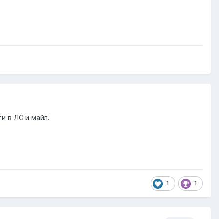
и в ЛС и майл.
1
1