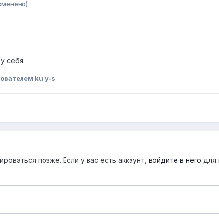
зменено)
у себя.
ователем kuly-s
роваться позже. Если у вас есть аккаунт,
войдите в него
для 