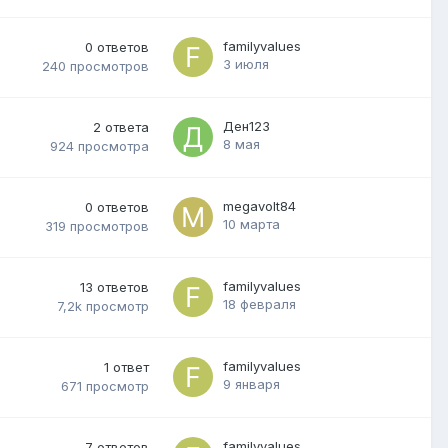
familyvalues
0
ответов
3 июля
240
просмотров
Ден123
2
ответа
8 мая
924
просмотра
megavolt84
0
ответов
10 марта
319
просмотров
familyvalues
13
ответов
18 февраля
7,2k
просмотр
familyvalues
1
ответ
9 января
671
просмотр
familyvalues
7
ответов