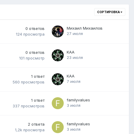
СОРТИРОВКА
Михаил Михаилов
0
ответов
27 июля
124
просмотра
KAA
0
ответов
23 июля
101
просмотр
KAA
1
ответ
7 июля
560
просмотров
familyvalues
1
ответ
3 июля
337
просмотров
familyvalues
2
ответа
3 июля
1,2k
просмотра