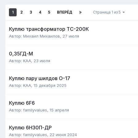
1
2
3
4
5
ВПЕРЁД
Страница 1 из 5
Куплю трансформатор ТС-200К
Автор:
Михаил Михаилов
,
27 июля
0,35ГД-М
Автор:
KAA
,
23 июля
Куплю пару шилдов О-17
Автор:
KAA
,
15 декабря 2025
Куплю 6F6
Автор:
familyvalues
,
15 апреля
Куплю 6Н30П-ДР
Автор:
familyvalues
,
22 июня 2024