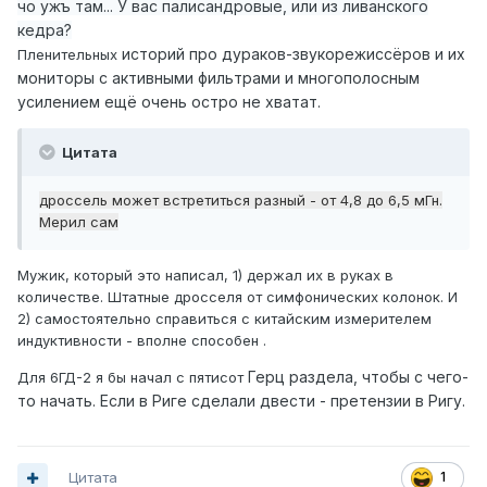
чо ужъ там... У вас палисандровые, или из ливанского
кедра?
историй про дураков-звукорежиссёров и их
Пленительных
мониторы с активными фильтрами и многополосным
усилением ещё очень остро не хватат.
Цитата
дроссель может встретиться разный - от 4,8 до 6,5 мГн.
Мерил сам
Мужик, который это написал, 1) держал их в руках в
количестве. Штатные дросселя от симфонических колонок. И
2) самостоятельно справиться с китайским измерителем
индуктивности - вполне способен .
Герц раздела, чтобы с чего-
Для 6ГД-2 я бы начал с пятисот
то начать. Если в Риге сделали двести - претензии в Ригу.
Цитата
1