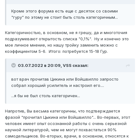
Кроме этого форума есть еще с десяток со своими
"гуру" по этому не стоит быть столь категоричным...
Категоричностью, в основном, не я грешу, да и многоточия
подразумевают открытость списка "0,1%". Ну и конечно это
мое личное мнение, но нашу тройку заменить можно с
коэффициентом 5-6. Итого: потребуется 15-18 Гур.
03.07.2022 в 20:09,
VSS
сказал:
вот врач прочитав Цикина или Войшвилло запросто
собрал хороший усилитель и настроил его....
...я бы не был столь категоричен...
Напротив, Вы весьма категоричны, что подтверждается
фразой "прочитал Цыкина или Войшвилло"... Во-первых, этот
человек имеет опыт осознанной работы с очень серьезной
научной литературой, чем не могут похвастаться 90%
самодельщиков. Во-вторых, врачи, в основном, относятся к