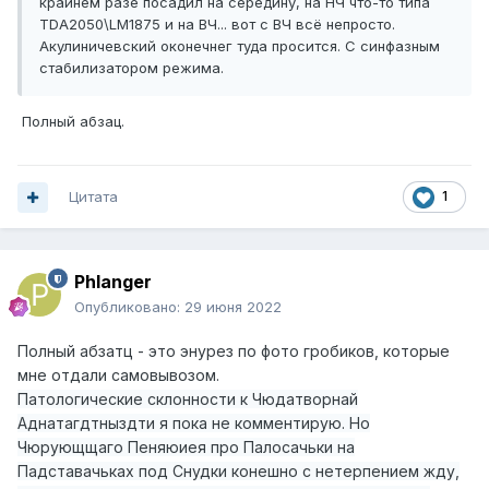
крайнем разе посадил на середину, на НЧ что-то типа
TDA2050\LM1875 и на ВЧ... вот с ВЧ всё непросто.
Акулиничевский оконечнег туда просится. С синфазным
стабилизатором режима.
Полный абзац.
Цитата
1
Phlanger
Опубликовано:
29 июня 2022
Полный абзатц - это энурез по фото гробиков, которые
мне отдали самовывозом.
Патологические склонности к Чюдатворнай
Аднатагдтныздти я пока не комментирую. Но
Чюрующщаго Пеняюиея про Палосачьки на
Падставачьках под Снудки конешно с нетерпением жду,