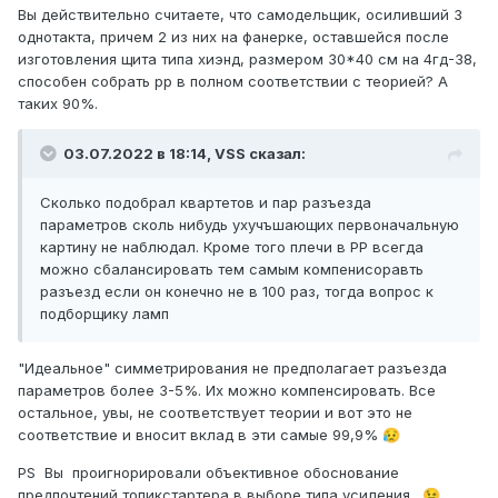
Вы действительно считаете, что самодельщик, осиливший 3
однотакта, причем 2 из них на фанерке, оставшейся после
изготовления щита типа хиэнд, размером 30*40 см на 4гд-38,
способен собрать рр в полном соответствии с теорией? А
таких 90%.
03.07.2022 в 18:14,
VSS
сказал:
Сколько подобрал квартетов и пар разъезда
параметров сколь нибудь ухучъшающих первоначальную
картину не наблюдал. Кроме того плечи в РР всегда
можно сбалансировать тем самым компенисоравть
разъезд если он конечно не в 100 раз, тогда вопрос к
подборщику ламп
"Идеальное" симметрирования не предполагает разъезда
параметров более 3-5%. Их можно компенсировать. Все
остальное, увы, не соответствует теории и вот это не
соответствие и вносит вклад в эти самые 99,9%
😥
PS Вы проигнорировали объективное обоснование
предпочтений топикстартера в выборе типа усиления.
😉