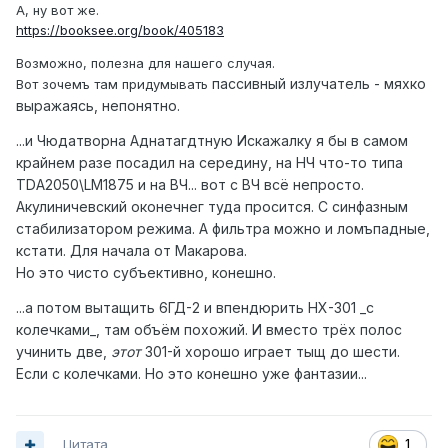
А, ну вот же.
https://booksee.org/book/405183
Возможно, полезна для нашего случая.
пассивный излучатель - мяхко
Вот зочемъ там придумывать
выражаясь, непонятно.
...и Чюдатворна Аднатагдтную Искажалку я бы в самом
крайнем разе посадил на середину, на НЧ что-то типа
TDA2050\LM1875 и на ВЧ... вот с ВЧ всё непросто.
Акулиничевский оконечнег туда просится. С синфазным
стабилизатором режима. А фильтра можно и ломъпадные,
кстати. Для начала от Макарова.
Но это чисто субъективно, конешно.
...а потом вытащить 6ГД-2 и впендюрить HX-301 _с
колечками_, там объём похожий. И вместо трёх полос
учинить две,
этот
301-й хорошо играет тыщ до шести.
Если с колечками. Но это конешно уже фантазии...
Цитата
1