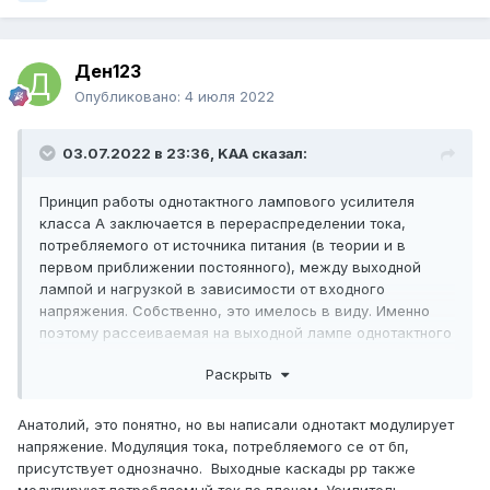
Ден123
Опубликовано:
4 июля 2022
03.07.2022 в 23:36,
KAA
сказал:
Принцип работы однотактного лампового усилителя
класса А заключается в перераспределении тока,
потребляемого от источника питания (в теории и в
первом приближении постоянного), между выходной
лампой и нагрузкой в зависимости от входного
напряжения. Собственно, это имелось в виду. Именно
поэтому рассеиваемая на выходной лампе однотактного
усилителя класса А мощность максимальна при
Раскрыть
отсутствии входного сигнала.
Анатолий, это понятно, но вы написали однотакт модулирует
напряжение. Модуляция тока, потребляемого се от бп,
присутствует однозначно. Выходные каскады рр также
модулируют потребляемый ток по плечам. Усилитель