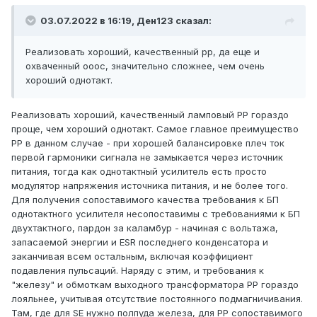
03.07.2022 в 16:19,
Ден123
сказал:
Реализовать хороший, качественный рр, да еще и
охваченный ооос, значительно сложнее, чем очень
хороший однотакт.
Реализовать хороший, качественный ламповый PP гораздо
проще, чем хороший однотакт. Самое главное преимущество
PP в данном случае - при хорошей балансировке плеч ток
первой гармоники сигнала не замыкается через источник
питания, тогда как однотактный усилитель есть просто
модулятор напряжения источника питания, и не более того.
Для получения сопоставимого качества требования к БП
однотактного усилителя несопоставимы с требованиями к БП
двухтактного, пардон за каламбур - начиная с вольтажа,
запасаемой энергии и ESR последнего конденсатора и
заканчивая всем остальным, включая коэффициент
подавления пульсаций. Наряду с этим, и требования к
"железу" и обмоткам выходного трансформатора РР гораздо
лояльнее, учитывая отсутствие постоянного подмагничивания.
Там, где для SE нужно полпуда железа, для PP сопоставимого