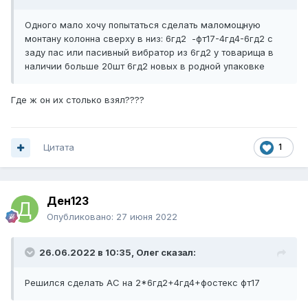
Одного мало хочу попытаться сделать маломощную
монтану колонна сверху в низ: 6гд2 -фт17-4гд4-6гд2 с
заду пас или пасивный вибратор из 6гд2 у товарища в
наличии больше 20шт 6гд2 новых в родной упаковке
Где ж он их столько взял????
Цитата
1
Ден123
Опубликовано:
27 июня 2022
26.06.2022 в 10:35,
Олег
сказал:
Решился сделать АС на 2*6гд2+4гд4+фостекс фт17