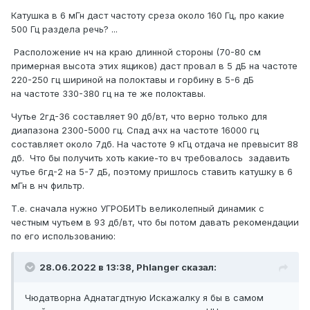
Катушка в 6 мГн даст частоту среза около 160 Гц, про какие
500 Гц раздела речь?
...
Вот оно на картинке и есть. После всякой поношыбы
Расположение нч на краю длинной стороны (70-80 см
очень впечатлило
примерная высота этих ящиков) даст провал в 5 дБ на частоте
220-250 гц шириной на полоктавы
и горбину в 5-6 дБ
на частоте 330-380 гц на те же полоктавы.
Чутье 2гд-36 составляет 90 дб/вт, что верно только для
диапазона 2300-5000 гц. Спад ачх на частоте 16000 гц
составляет около 7дб. На частоте 9 кГц отдача не превысит 88
дб. Что бы получить хоть какие-то вч требовалось задавить
чутье 6гд-2 на 5-7 дБ, поэтому пришлось ставить катушку в 6
мГн в нч фильтр.
Т.е. сначала нужно УГРОБИТЬ великолепный динамик с
честным
чутьем в 93 дб/вт, что бы потом давать рекомендации
по его использованию:
28.06.2022 в 13:38,
Phlanger
сказал:
Чюдатворна Аднатагдтную Искажалку я бы в самом