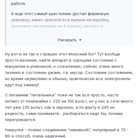
работе.
А ещё этот самый крестьянин достал фирмовую
упаковку, нанес краской все мульки на коробку,
приложил инструкцию на 4 языках, паспорт и
гарантийный талон.
Раскрыть
Трансы может и приличные, однако провода лучше было
бы запаять, а не наматывать на ламели. После этого
Ну вот и не так и страшен этот японский бог! Тут вообще
трансы залили компаундом, причем очень экономно, так
просто везение, найти аппарат в хорошем состоянии с
для вида. Видать собирали в конце года - надо было
мануалом и упаковкой, к сожалению, сейчас очень много
план гнать, да еще премию обещали за экономию припоя
техники в состоянии джанк, т.е. мусор. Состояние состоянием,
и "заливки" для трансов.
но время неумолимо и обычно, практически все электролиты
Конструктив может и типовой, но однозначно
идут под замену!
непродуманный. Питальник нагревался от выходных ламп
С питанием "питальника" тоже не так всё просто, часто
до 110 гр. С, краска над лампами и этим трансом
питают от понижайки с 220 на 100 вольт, но у нас в сети много
коптила и воняла. ...
лет уже 230 вольт, как в европах, а по факту и 245 не
Какая накрутка?, часть проводов запаяна, часть
редкость, сами понимаете... разбираться надо бы, почему
замотана на ламелях.
перегревается.
Аппарат 1978 г., по виду он был убран в коробку в 1979 и
Накрутка - точнее слединение "навивкой", популярный в 70 -
отправлен на антресоли, где пролежал до 2021 г.
80-е способ, очень надёжный.