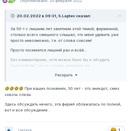
Опубликовано:
20 февраля 2022
20.02.2022 в 09:31,
S.Laptev
сказал:
За 50-т с лишним лет занятием этой темой, фирменной,
столько всего смешного слышал, что меня удивить уже
просто невозможно, т.е. от слова совсем!
Просто посмеялся лишний раз и всёё...
Без комментариев, хотя можно было бы и обсудить
"констрУктяв", но не с вами, извините уж.
Раскрыть
При ваших познаниях, 50 лет - это анекдот, смех
🤣
🤣
🤣
🤣
сквозь слезы.
Здесь обсуждать нечего, эта фирмА облажалась по полной
,
вот и все обсуждение
.
Цитата
1