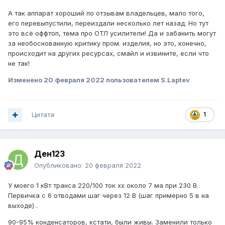
Состояние "практически новый".
А так аппарат хороший по отзывам владельцев, мало того,
PS Наверное япошки бухают на работе, а потом
его перевыпустили, переиздали несколько лет назад. Но тут
похмеляются. Вот после улучшения самочувствия сил
это всё оффтоп, тема про ОТЛ усилители! Да и забанить могут
хватило, запаять часть проводов.
за необоснованную критику пром. изделия, но это, конечно,
происходит на других ресурсах, смайл и извините, если что
не так!
Изменено
20 февраля 2022
пользователем S.Laptev
Цитата
1
Ден123
Опубликовано:
20 февраля 2022
У моего 1 кВт транса 220/100 ток хх около 7 ма при 230 В.
Первичка с 6 отводами шаг через 12 В (шаг примерно 5 в на
выходе) .
90-95% конденсаторов, кстати, были живы. Заменили только