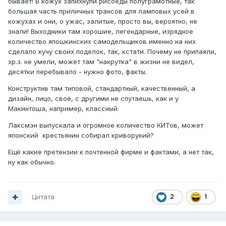
бывает! В кожух запихнули рисоеды полуграмотные, так
большая часть приличных трансов для ламповых усей в
кожухах и они, о ужас, залитые, просто вы, вероятно, не
знали! Выходники там хорошие, легендарные, изрядное
количество япошкинских самодельщиков именно на них
сделало кучу своих поделок, так, кстати. Почему не припаяли,
хр.з. не умели, может там "накрутка" в жизни не видел,
десятки перебывало - нужно фото, факты.
Конструктив там типовой, стандартный, качественный, а
дизайн, лицо, своё, с другими не спутаешь, как и у
Макинтоша, например, классный.
Лаксмэн выпускала и огромное количество КИТов, может
японский крестьянин собирал криворукий?
Ещё какие претензии к почтенной фирме и фактами, а нет так,
ну как обычно.
Цитата
2
1