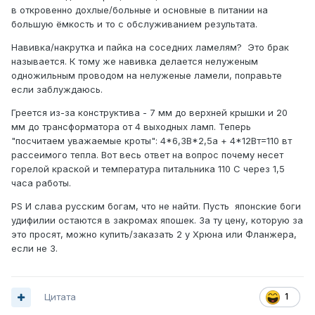
в откровенно дохлые/больные и основные в питании на
большую ёмкость и то с обслуживанием результата.
Навивка/накрутка и пайка на соседних ламелям? Это брак
называется. К тому же навивка делается нелуженым
одножильным проводом на нелуженые ламели, поправьте
если заблуждаюсь.
Греется из-за конструктива - 7 мм до верхней крышки и 20
мм до трансформатора от 4 выходных ламп. Теперь
"посчитаем уважаемые кроты": 4*6,3В*2,5а + 4*12Вт=110 вт
рассеимого тепла. Вот весь ответ на вопрос почему несет
горелой краской и температура питальника 110 С через 1,5
часа работы.
PS И слава русским богам, что не найти. Пусть японские боги
удифилии остаются в закромах япошек. За ту цену, которую за
это просят, можно купить/заказать 2 у Хрюна или Фланжера,
если не 3.
Цитата
1