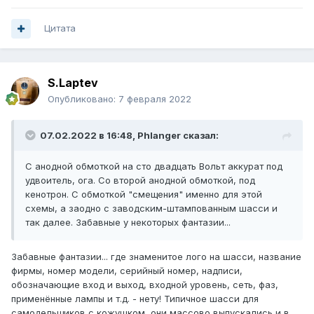
Цитата
S.Laptev
Опубликовано:
7 февраля 2022
07.02.2022 в 16:48,
Phlanger
сказал:
С анодной обмоткой на сто двадцать Вольт аккурат под
удвоитель, ога. Со второй анодной обмоткой, под
кенотрон. С обмоткой "смещения" именно для этой
схемы, а заодно с заводским-штампованным шасси и
так далее. Забавные у некоторых фантазии...
Забавные фантазии... где знаменитое лого на шасси, название
фирмы, номер модели, серийный номер, надписи,
обозначающие вход и выход, входной уровень, сеть, фаз,
применённые лампы и т.д. - нету! Типичное шасси для
самодельщиков с кожушком, они массово выпускались и в