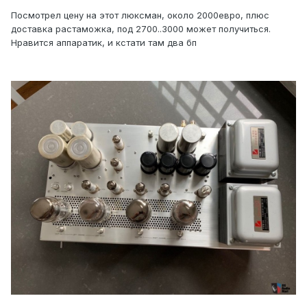
Посмотрел цену на этот люксман, около 2000евро, плюс
доставка растаможка, под 2700..3000 может получиться.
Нравится аппаратик, и кстати там два бп