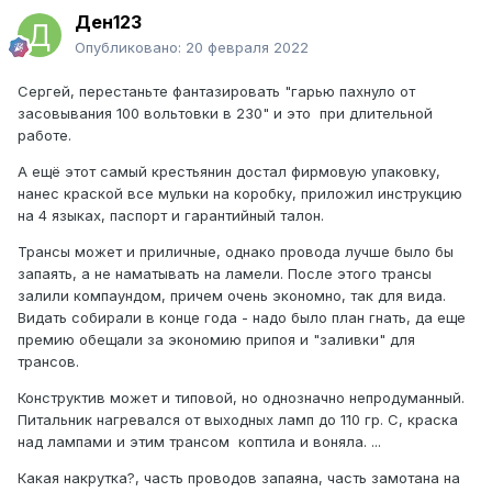
Ден123
Опубликовано:
20 февраля 2022
Сергей, перестаньте фантазировать "гарью пахнуло от
засовывания 100 вольтовки в 230" и это при длительной
работе.
А ещё этот самый крестьянин достал фирмовую упаковку,
нанес краской все мульки на коробку, приложил инструкцию
на 4 языках, паспорт и гарантийный талон.
Трансы может и приличные, однако провода лучше было бы
запаять, а не наматывать на ламели. После этого трансы
залили компаундом, причем очень экономно, так для вида.
Видать собирали в конце года - надо было план гнать, да еще
премию обещали за экономию припоя и "заливки" для
трансов.
Конструктив может и типовой, но однозначно непродуманный.
Питальник нагревался от выходных ламп до 110 гр. С, краска
над лампами и этим трансом коптила и воняла. ...
Какая накрутка?, часть проводов запаяна, часть замотана на