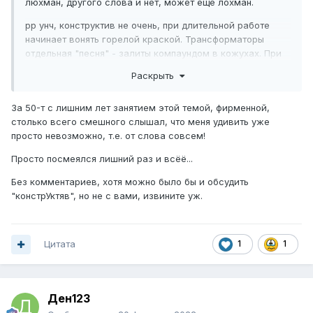
люхман, другого слова и нет, может еще лохман.
рр унч, конструктив не очень, при длительной работе
начинает вонять горелой краской. Трансформаторы
отдельная "песня" - залиты компаундом в кожухах. При
этом проводки даже не припаяны к ламелям, ни
Раскрыть
подводящие ни обмоточные, хотя облужены. Трансы
просто "теряются". И еще очень много мелочей,
За 50-т с лишним лет занятием этой темой, фирменной,
характеризующих люхман, как де
йствительно, очень
столько всего смешного слышал, что меня удивить уже
именитую фирмУ.
просто невозможно, т.е. от слова совсем!
Просто посмеялся лишний раз и всёё...
Без комментариев, хотя можно было бы и обсудить
"констрУктяв", но не с вами, извините уж.
Цитата
1
1
Ден123