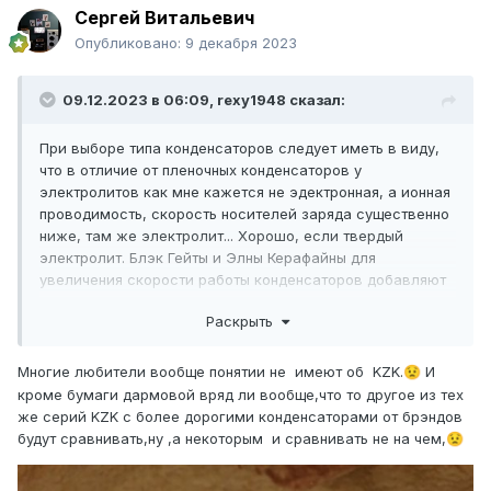
Сергей Витальевич
Опубликовано:
9 декабря 2023
09.12.2023 в 06:09,
rexy1948
сказал:
При выборе типа конденсаторов следует иметь в виду,
что в отличие от пленочных конденсаторов у
электролитов как мне кажется не эдектронная, а ионная
проводимость, скорость носителей заряда существенно
ниже, там же электролит... Хорошо, если твердый
электролит. Блэк Гейты и Элны Керафайны для
увеличения скорости работы конденсаторов добавляют
в электролит электронопроводящие факторы - уголь и
Раскрыть
керамику. Частотный диапазон при этом у электролита
расширяется. Я могу ошибаться, конечно. У КЗК есть не
только белая линия, но и оранжевая, голубая, черная,
Многие любители вообще понятии не имеют об KZK.
И
😟
есть смысл покопаться. Есть и низковольтная серия К78-
кроме бумаги дармовой вряд ли вообще,что то другое из тех
19, тоже интересно. Есть и тайваньские неполярные
же серий KZK c более дорогими конденсаторами от брэндов
электролиты, по крайней мере были. У конденсаторов
будут сравнивать,ну ,а некоторым и сравнивать не на чем,
😟
этого производителя вполне доступная цена. Есть у них,
если я не ошибаюсь, и полистирол.