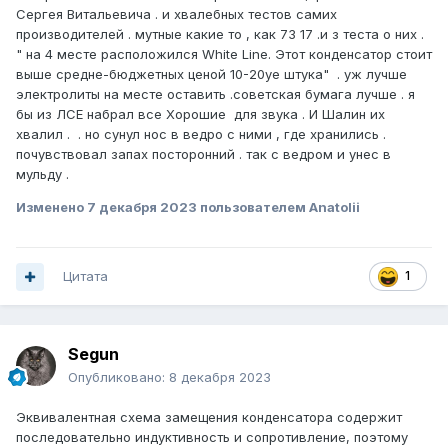
Сергея Витальевича . и хвалебных тестов самих
производителей . мутные какие то , как 73 17 .и з теста о них .
" на 4 месте расположился White Line. Этот конденсатор стоит
выше средне-бюджетных ценой 10-20уе штука" . уж лучше
электролиты на месте оставить .советская бумага лучше . я
бы из ЛСЕ набрал все Хорошие для звука . И Шалин их
хвалил . . но сунул нос в ведро с ними , где хранились .
почувствовал запах посторонний . так с ведром и унес в
мульду .
Изменено
7 декабря 2023
пользователем Anatolii
Цитата
1
Segun
Опубликовано:
8 декабря 2023
Эквивалентная схема замещения конденсатора содержит
последовательно индуктивность и сопротивление, поэтому