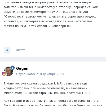
при замене конденсатором равной емкости параметры
фильтра изменятся в неизвестную сторону, определить как
изменится помогут измерения АЧХ. Товарищ с ютуба
"Стереотест" вовсю меняет элементы в дорогущих редких
колонках, но он меряет их всегда после вмешательства.
Может на нч и не так страшны неполярные?
Цитата
Gegen
Опубликовано:
8 декабря 2023
1. Конечно, экв схема содержит L & R, разница между
конденсаторами близкими по ёмкости, в наноГенри и
микроОмах. 2. Не так страшны, как нежелательны. В-)
Как говорят в известном фильме: "Если бы это было так, это
бы ещё ничего, а если бы ничего, оно бы так и было, но так как