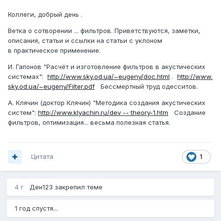
Коллеги, добрый день .
Ветка о сотворении ... фильтров. Приветствуются, заметки,
описания, статьи и ссылки на статьи с уклоном
в практическое применение.
И. Гапонов "Расчёт и изготовление фильтров в акустических
системах":
http://www.sky.od.ua/~eugeny/doc.html
.
http://www.
sky.od.ua/~eugeny/Filter.pdf
Бессмертный труд одесситов.
А. Клячин (доктор Клячин) "Методика создания акустических
систем":
http://www.klyachin.ru/dev -- theory-1.htm
Создание
фильтров, оптимизация... весьма полезная статья.
Цитата
1
4 г
Ден123
закрепил теме
1 год спустя...