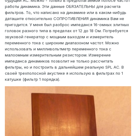
будущей АС. Можно - только в предполагаемой полосе частот
работы динамика. Эти данные ОБЯЗАТЕЛЬНЫ для расчета
фильтров. То, что написано на динамике или в каком-нибудь
даташите относительно СОПРОТИВЛЕНИЯ динамика Вам не
пригодится. У меня был разброс импеданся 16-омных элитных
головок разного типа в пределах от 12 до 18 Ом. Потребуется
звуковой генератор с мощным выходом и измеритель
переменного тока с широким диапазоном частот. Можно
использовать и милливольтметр переменного тока с
малоомным измерительным резистором. Измерение
импеданса динамиков позволит не только рассчитать
фильтры, но и построить в дальнейшем реальную SPL АС. В
своей трехполосной акустике я использую в фильтрах по 1
катушке (фильтр 1 порядка).