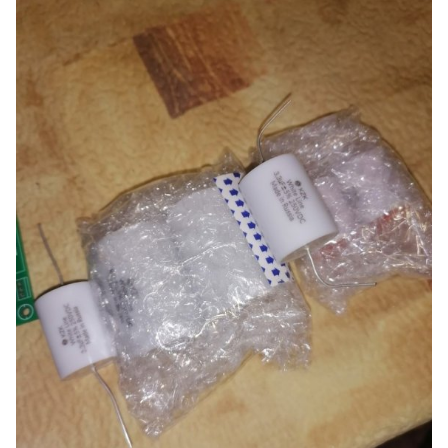
Это не реклама, а только информация к размышлению.
Для катушек фильтров для меня наиболее важным
параметром является их омическое сопротивление.
Уменьшить его (и потери в катушке соответственно)
можно использованиием магнитных сердечников. Для
вуфера из-за низкой рабочей частоты катушек можно
использовать обычную (или необычную)
трансформаторную сталь, а вот для динамиков повыше
диапазоном - аморфное железо и пермаллой. Конечно,
катушки с воздушным "сердечником" наиболее линейны,
но омические потери на них великоваты ...