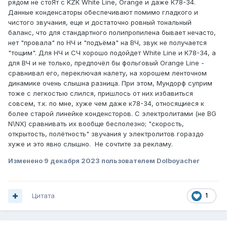
рядом не стоЯт с KZK White Line, Orange и даже К78-34.
Данные конденсаторы обеспечивают помимо гладкого и
чистого звучания, еще и достаточно ровный тональный
баланс, что для стандартного полипропилена бывает нечасто,
нет "провала" по НЧ и "подъёма" на ВЧ, звук не получается
"тощим". Для НЧ и СЧ хорошо подойдет White Line и K78-34, а
для ВЧ и не только, предпочёл бы фольговый Orange Line -
сравнивал его, переключая налету, на хорошем ленточном
динамике очень слышна разница. При этом, Мундорф суприм
тоже с легкостью слился, пришлось от них избавиться
совсем, т.к. по мне, хуже чем даже к78-34, относящиеся к
более старой линейке конденсторов. С электролитами (не BG
N\NX) сравнивать их вообще бесполезно; "скорость,
открытость, полётность" звучания у электролитов гораздо
хуже и это явно слышно. Не сочтите за рекламу.
Изменено
9 декабря 2023
пользователем Dolboyacher
Цитата
1