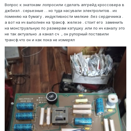
Вопрос к знатокам .попросили сделать апгрейд кроссовера в
джбиэл . серьезные . . но туда насували электролитов . их
поменяю на бумагу . индуктивности мелкие .без сердечника .
а вот на нч выполнен на трансф. железе . стоит его заменить
на монструальную по размерам катушку .или по нч каналу это
не так актуально .а канал сч , он рупорный поставили
трансф.что он и как пока не измерял