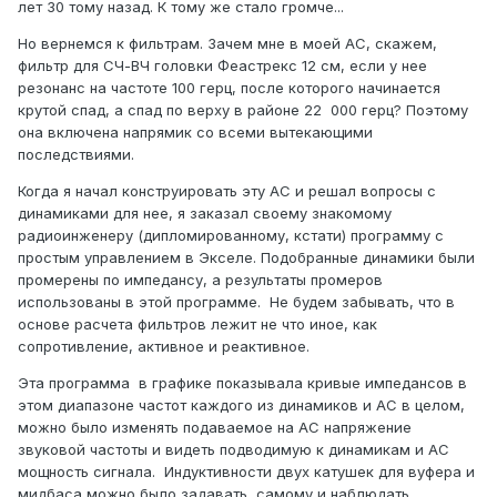
лет 30 тому назад. К тому же стало громче...
Но вернемся к фильтрам. Зачем мне в моей АС, скажем,
фильтр для СЧ-ВЧ головки Феастрекс 12 см, если у нее
резонанс на частоте 100 герц, после которого начинается
крутой спад, а спад по верху в районе 22 000 герц? Поэтому
она включена напрямик со всеми вытекающими
последствиями.
Когда я начал конструировать эту АС и решал вопросы с
динамиками для нее, я заказал своему знакомому
радиоинженеру (дипломированному, кстати) программу с
простым управлением в Экселе. Подобранные динамики были
промерены по импедансу, а результаты промеров
использованы в этой программе. Не будем забывать, что в
основе расчета фильтров лежит не что иное, как
сопротивление, активное и реактивное.
Эта программа в графике показывала кривые импедансов в
этом диапазоне частот каждого из динамиков и АС в целом,
можно было изменять подаваемое на АС напряжение
звуковой частоты и видеть подводимую к динамикам и АС
мощность сигнала. Индуктивности двух катушек для вуфера и
мидбаса можно было задавать самому и наблюдать