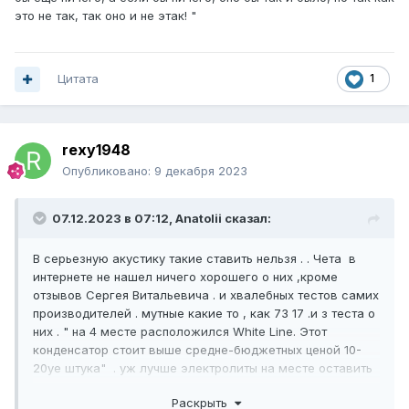
это не так, так оно и не этак! "
Цитата
1
rexy1948
Опубликовано:
9 декабря 2023
07.12.2023 в 07:12,
Anatolii
сказал:
В серьезную акустику такие ставить нельзя . . Чета в
интернете не нашел ничего хорошего о них ,кроме
отзывов Сергея Витальевича . и хвалебных тестов самих
производителей . мутные какие то , как 73 17 .и з теста о
них . " на 4 месте расположился White Line. Этот
конденсатор стоит выше средне-бюджетных ценой 10-
20уе штука" . уж лучше электролиты на месте оставить
.советская бумага лучше . я бы из ЛСЕ набрал все
Раскрыть
Хорошие для звука . И Шалин их хвалил . . но сунул нос