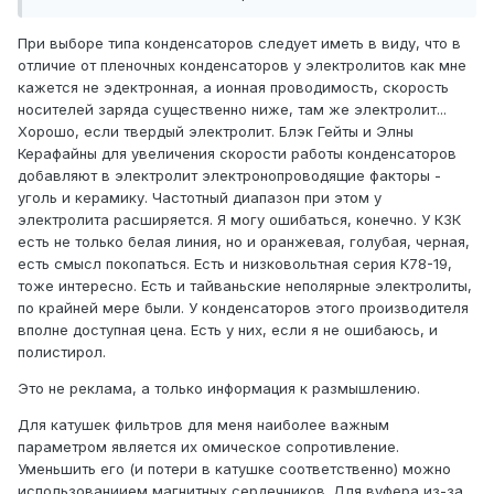
в ведро с ними , где хранились . почувствовал запах
посторонний . так с ведром и унес в мульду .
При выборе типа конденсаторов следует иметь в виду, что в
отличие от пленочных конденсаторов у электролитов как мне
кажется не эдектронная, а ионная проводимость, скорость
носителей заряда существенно ниже, там же электролит...
Хорошо, если твердый электролит. Блэк Гейты и Элны
Керафайны для увеличения скорости работы конденсаторов
добавляют в электролит электронопроводящие факторы -
уголь и керамику. Частотный диапазон при этом у
электролита расширяется. Я могу ошибаться, конечно. У КЗК
есть не только белая линия, но и оранжевая, голубая, черная,
есть смысл покопаться. Есть и низковольтная серия К78-19,
тоже интересно. Есть и тайваньские неполярные электролиты,
по крайней мере были. У конденсаторов этого производителя
вполне доступная цена. Есть у них, если я не ошибаюсь, и
полистирол.
Это не реклама, а только информация к размышлению.
Для катушек фильтров для меня наиболее важным
параметром является их омическое сопротивление.
Уменьшить его (и потери в катушке соответственно) можно
использованиием магнитных сердечников. Для вуфера из-за