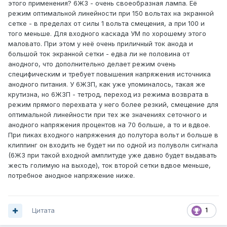
этого применения? 6Ж3 - очень своеобразная лампа. Её
режим оптимальной линейности при 150 вольтах на экранной
сетке - в пределах от силы 1 вольта смещения, а при 100 и
того меньше. Для входного каскада УМ по хорошему этого
маловато. При этом у неё очень приличный ток анода и
большой ток экранной сетки - едва ли не половина от
анодного, что дополнительно делает режим очень
специфическим и требует повышения напряжения источника
анодного питания. У 6Ж3П, как уже упоминалось, такая же
крутизна, но 6Ж3П - тетрод, переход из режима возврата в
режим прямого перехвата у него более резкий, смещение для
оптимальной линейности при тех же значениях сеточного и
анодного напряжения процентов на 70 больше, а то и вдвое.
При пиках входного напряжения до полутора вольт и больше в
клиппинг он входить не будет ни по одной из полуволн сигнала
(6Ж3 при такой входной амплитуде уже давно будет выдавать
жесть голимую на выходе), ток второй сетки вдвое меньше,
потребное анодное напряжение ниже.
Цитата
1