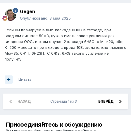
Gegen
Опубликовано:
8 мая 2025
Если Вы планируее в вых. каскаде 6П6С в тетроде, при
входном сигнале 50мВ, нужно иметь запас усиления для
введения ООС, в этом случае 2 каскада 6Н8С с Мю-20, общ
К=200 маловато при выходе с преда 10В, желательно лампы с
Мю=35; 6Н1П, 6Н23П. С 6Ж3, 6Ж8 такого усиления не
получить.
Цитата
НАЗАД
Страница 1 из 3
ВПЕРЁД
Присоединяйтесь к обсуждению
Вы можете опубликовать сообщение сейчас, а