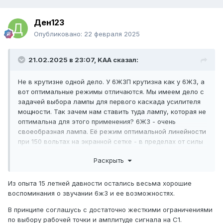
Ден123
Опубликовано:
22 февраля 2025
21.02.2025 в 23:07,
KAA
сказал:
Не в крутизне одной дело. У 6Ж3П крутизна как у 6Ж3, а
вот оптимальные режимы отличаются. Мы имеем дело с
задачей выбора лампы для первого каскада усилителя
мощности. Так зачем нам ставить туда лампу, которая не
оптимальна для этого применения? 6Ж3 - очень
своеобразная лампа. Её режим оптимальной линейности
при 150 вольтах на экранной сетке - в пределах от силы
1 вольта смещения, а при 100 и того меньше. Для
Раскрыть
входного каскада УМ по хорошему этого маловато. При
этом у неё очень приличный ток анода и большой ток
экранной сетки - едва ли не половина от анодного, что
Из опыта 15 летней давности остались весьма хорошие
дополнительно делает режим очень специфическим и
воспоминания о звучании 6ж3 и ее возможностях.
требует повышения напряжения источника анодного
В принципе соглашусь с достаточно жесткими ограничениями
питания. У 6Ж3П, как уже упоминалось, такая же
по выбору рабочей точки и амплитуде сигнала на С1.
крутизна, но 6Ж3П - тетрод, переход из режима