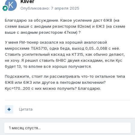
Kliver
Опубликовано:
7 апреля 2025
Благодарю за обсуждение. Какое усиление даст 6Ж8 (на
схеме выше с анодным резистором 82ком) и 6Ж3 (на схеме
выше с анодным резистором 47ком) ?
У меня FM-тюнер оказался на хорошей аналоговой
микросхеме TEA5710, одна беда, выход 0,05...0,06В с неё.
Ставить усилительный каскад на КТ315, как обычно делают,
не хочу. Я решил ставить 6Н8С двумя каскадами, если Кус
будет 13, то вполне всё хорошо получается.
Подскажите, стоит ли рассматривать что-то октальное типа
6Ж8 или 6Ж3 или другое в пентодном включении?
Кус=170...200 с них можно получить? Благодарю.
Цитата
1 месяц спустя...