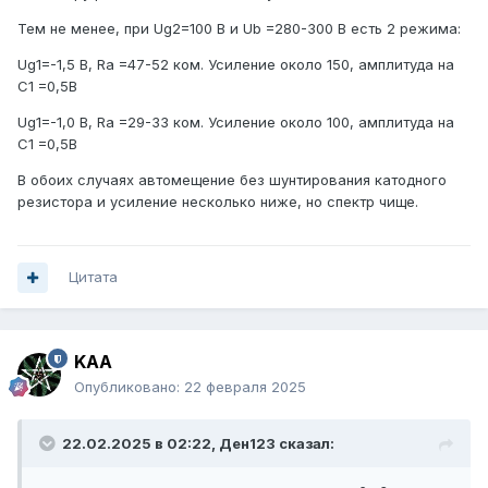
возврата в режим прямого перехвата у него более
Тем не менее, при Ug2=100 В и Ub =280-300 В есть 2 режима:
резкий, смещение для оптимальной линейности при тех
же значениях сеточного и анодного напряжения
Ug1=-1,5 В, Ra =47-52 ком. Усиление около 150, амплитуда на
процентов на 70 больше, а то и вдвое. При пиках
С1 =0,5В
входного напряжения до полутора вольт и больше в
Ug1=-1,0 В, Ra =29-33 ком. Усиление около 100, амплитуда на
клиппинг он входить не будет ни по одной из полуволн
С1 =0,5В
сигнала (6Ж3 при такой входной амплитуде уже давно
будет выдавать жесть голимую на выходе), ток второй
В обоих случаях автомещение без шунтирования катодного
сетки вдвое меньше, потребное анодное напряжение
резистора и усиление несколько ниже, но спектр чище.
ниже.
Цитата
KAA
Опубликовано:
22 февраля 2025
22.02.2025 в 02:22,
Ден123
сказал: