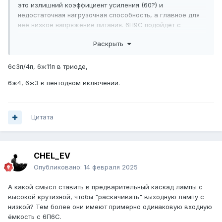
это излишний коэффициент усиления (60?) и
недостаточная нагрузочная способность, а главное для
неё низкое напряжение питания. 6Н9С подойдёт с
запаралеленными триодами, коэффициент усиления
Раскрыть
наверно 35 будет. И, всё? Желательно с экономичным
накалом. Какие-то тетроды/пентоды октальные стоит
рассматривать? И какое анодное сопротивление для
6c3п/4п, 6ж11п в триоде,
6Н9С попробовать? 47к? 100к? Напряжение питания
6ж4, 6ж3 в пентодном включении.
около 270-275В.
Цитата
CHEL_EV
Опубликовано:
14 февраля 2025
А какой смысл ставить в предварительный каскад лампы с
высокой крутизной, чтобы "раскачивать" выходную лампу с
низкой? Тем более они имеют примерно одинаковую входную
ёмкость с 6П6С.