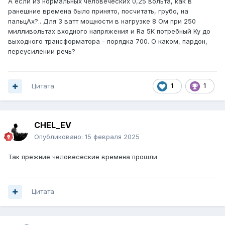
А если из нормальных человеческих 0,25 вольта, как в
ранешние времена было принято, посчитать, грубо, на
пальцАх?.. Для 3 ватт мощности в нагрузке 8 Ом при 250
милливольтах входного напряжения и Ra 5К потребный Ку до
выходного трансформатора - порядка 700. О каком, пардон,
переусилении речь?
Цитата
1
1
CHEL_EV
Опубликовано:
15 февраля 2025
Так прежние человесеские времена прошли
Цитата