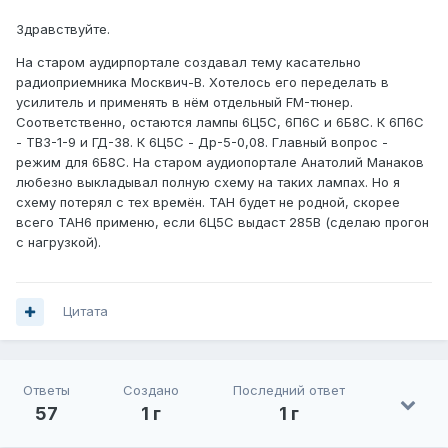
Здравствуйте.
На старом аудирпортале создавал тему касательно
радиоприемника Москвич-В. Хотелось его переделать в
усилитель и применять в нём отдельный FM-тюнер.
Соответственно, остаются лампы 6Ц5С, 6П6С и 6Б8С. К 6П6С
- ТВЗ-1-9 и ГД-38. К 6Ц5С - Др-5-0,08. Главный вопрос -
режим для 6Б8С. На старом аудиопортале Анатолий Манаков
любезно выкладывал полную схему на таких лампах. Но я
схему потерял с тех времён. ТАН будет не родной, скорее
всего ТАН6 применю, если 6Ц5С выдаст 285В (сделаю прогон
с нагрузкой).
Цитата
Ответы
Создано
Последний ответ
57
1 г
1 г