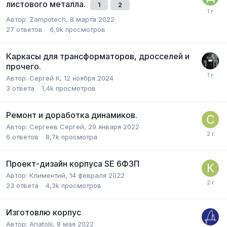
листового металла.
1
2
Автор:
Zampotech
,
8 марта 2022
27
ответов
6,9k
просмотров
Каркасы для трансформаторов, дросселей и
прочего.
Автор:
Сергей К
,
12 ноября 2024
3
ответа
1,4k
просмотров
Ремонт и доработка динамиков.
Автор:
Сергеев Сергей
,
29 января 2022
6
ответов
8,7k
просмотра
Проект-дизайн корпуса SE 6Ф3П
Автор:
Климентий
,
14 февраля 2022
23
ответа
4,3k
просмотров
Изготовлю корпус
Автор:
Anatolii
,
8 мая 2022