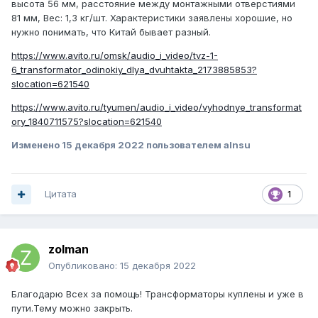
высота 56 мм, расстояние между монтажными отверстиями
81 мм, Вес: 1,3 кг/шт. Характеристики заявлены хорошие, но
нужно понимать, что Китай бывает разный.
https://www.avito.ru/omsk/audio_i_video/tvz-1-
6_transformator_odinokiy_dlya_dvuhtakta_2173885853?
slocation=621540
https://www.avito.ru/tyumen/audio_i_video/vyhodnye_transformat
ory_1840711575?slocation=621540
Изменено
15 декабря 2022
пользователем alnsu
Цитата
1
zolman
Опубликовано:
15 декабря 2022
Благодарю Всех за помощь! Трансформаторы куплены и уже в
пути.Тему можно закрыть.