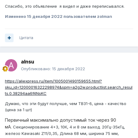
Спасибо, это объявление я видел и даже переписывался.
Изменено
15 декабря 2022
пользователем zolman
Цитата
alnsu
Опубликовано:
15 декабря 2022
https://aliexpress.ru/item/1005001490159655.html?
sku_id=12000016322298974&spm=a2g2w.productlist.search_resul
ts.0.38294aa6f4NsKC
Думаю, что эти будут получше, чем ТВЗ1-6, цена - качество
(цена за 1 шт)
Первичный максимально допустимый ток через 90
мА.
Секционирование 4+3, 10К, 4 и 8 ом выход. 20Гц-35кГц,
железо Kawasaki Z11/0,35, Длина 68 мм, ширина 75 мм,