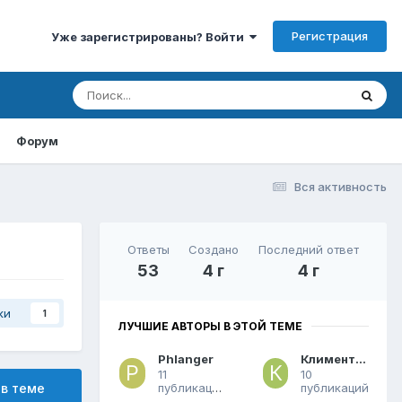
Регистрация
Уже зарегистрированы? Войти
Форум
Вся активность
Ответы
Создано
Последний ответ
53
4 г
4 г
ки
1
ЛУЧШИЕ АВТОРЫ В ЭТОЙ ТЕМЕ
Phlanger
Климентий
11
10
публикаций
публикаций
 в теме