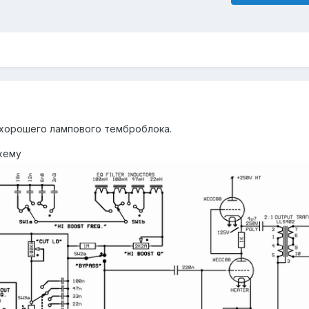
 хорошего лампового темброблока.
схему