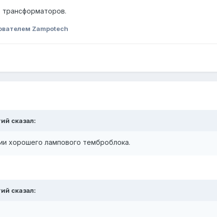
з трансформаторов.
ователем Zampotech
тий
сказал:
ии хорошего лампового темброблока.
тий
сказал: