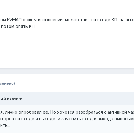
вом КИНАПовском исполнении, можно так - на входе КП, на вы
 потом опять КП.
менено)
тий
сказал:
, лично опробовал её. Но хочется разобраться с активной час
аторов на входе и выходе, и заменить вход и выход ламповым
ть...