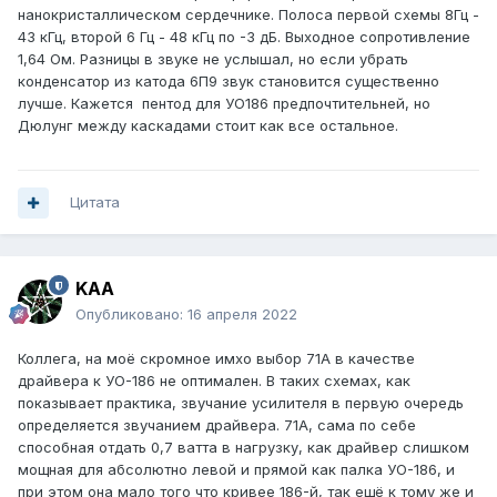
нанокристаллическом сердечнике. Полоса первой схемы 8Гц -
43 кГц, второй 6 Гц - 48 кГц по -3 дБ. Выходное сопротивление
1,64 Ом. Разницы в звуке не услышал, но если убрать
конденсатор из катода 6П9 звук становится существенно
лучше. Кажется пентод для УО186 предпочтительней, но
Дюлунг между каскадами стоит как все остальное.
Цитата
KAA
Опубликовано:
16 апреля 2022
Коллега, на моё скромное имхо выбор 71А в качестве
драйвера к УО-186 не оптимален. В таких схемах, как
показывает практика, звучание усилителя в первую очередь
определяется звучанием драйвера. 71А, сама по себе
способная отдать 0,7 ватта в нагрузку, как драйвер слишком
мощная для абсолютно левой и прямой как палка УО-186, и
при этом она мало того что кривее 186-й, так ещё к тому же и