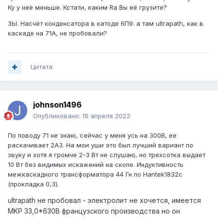
Ку у неё меньше. Кстати, каким Ra Вы её грузите?
ЗЫ. Насчёт конденсатора в катоде 6П9: а там ultrapath, как в
каскаде на 71А, не пробовали?
Цитата
johnson1496
Опубликовано:
16 апреля 2022
По поводу 71 не знаю, сейчас у меня усь на 300В, ее
раскачивает 2А3. На мои уши это был лучший вариант по
звуку и хотя я громче 2-3 Вт не слушаю, но трехсотка выдает
10 Вт без видимых искажений на скопе. Индуктивность
межкаскадного трансформатора 44 Гн по Hantek1832c
(прокладка 0,3).
ultrapath не пробовал - электролит не хочется, имеется
MKP 33,0*630В французского производства но он