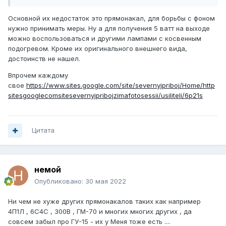
Основной их недостаток это прямонакал, для борьбы с фоном
нужно принимать меры. Ну а для получения 5 ватт на выходе
можно воспользоваться и другими лампами с косвенным
подогревом. Кроме их оригинального внешнего вида,
достоинств не нашел.
Впрочем каждому
свое
https://www.sites.google.com/site/severnyjpriboj/Home/http
sitesgooglecomsitesevernyjpribojzimafotosessii/usiliteli/6p21s
Цитата
немой
Опубликовано:
30 мая 2022
Ни чем не хуже других прямонакалов таких как например
4П1Л , 6С4С , 300В , ГМ-70 и многих многих других , да
совсем забыл про ГУ-15 - их у Меня тоже есть ....