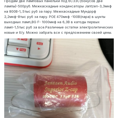
Продам две ламповых панельки под 6С33С(бонусов две
лампы)-500руб. Межкаскадные конденсаторы
Jantzen-3,3мкф
на 800В-1,.5тыс руб за пару. Межкаскадные Мундорф
2,2мкф-8тыс руб за пару. РОЕ 470мкф -100В(пара) в шунты
выходных ламп,BG F- 1000мкф на 6,3В в катоды первых
ламп-1,5тыс руб за все.Различные остатки электролитических
новые и б/у. Можно забрать все с предложением своей цены.