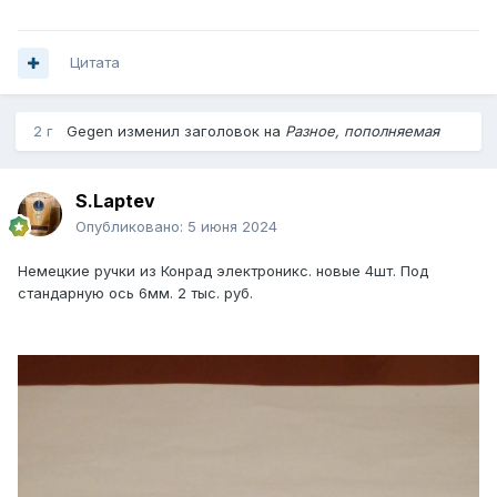
Цитата
2 г
Gegen
изменил заголовок на
Разное, пополняемая
S.Laptev
Опубликовано:
5 июня 2024
Немецкие ручки из Конрад электроникс. новые 4шт. Под
стандарную ось 6мм. 2 тыс. руб.