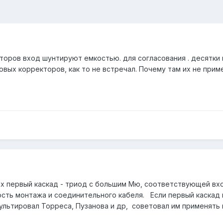
торов вход шунтируют емкостью. для согласования . десятки 
повых корректоров, как то не встречал. Почему там их не прим
ах первый каскад - триод с большим Мю, соответствующей вх
ость монтажа и соединительного кабеля. Если первый каскад 
сультировал Торреса, Пузанова и др, советовал им применять