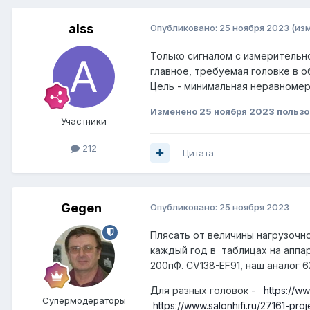
alss
Опубликовано:
25 ноября 2023
(из
Только сигналом с измерительн
главное, требуемая головке в 
Цель - минимальная неравномерн
Изменено
25 ноября 2023
пользо
Участники
212
Цитата
Gegen
Опубликовано:
25 ноября 2023
Плясать от величины нагрузочно
каждый год в таблицах на аппа
200пФ. CV138-EF91, наш аналог 
Для разных головок -
https://ww
Супермодераторы
https://www.salonhifi.ru/27161-proj