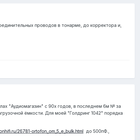
соединительных проводов в тонарме, до корректора и,
лах "Аудиомагазин" с 90х годов, в последнем 6м № за
грузочной ёмкости. Для моей "Голдринг 1042" порядка
lonhifi.ru/26781-ortofon_om_5_e_bulk.html
до 500пФ.,