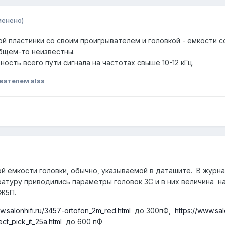
менено)
ой пластинки со своим проигрывателем и головкой - емкости 
общем-то неизвестны.
ость всего пути сигнала на частотах свыше 10-12 кГц.
вателем alss
й ёмкости головки, обычно, указываемой в даташите. В журна
ратуру приводились параметры головок ЗС и в них величина на
6Ж5П.
w.salonhifi.ru/3457-ortofon_2m_red.html
до 300пФ,
https://www.sa
ect_pick_it_25a.html
до 600 пФ