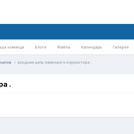
аша команда
Блоги
Файлы
Календарь
Галерея
гналов
входная цепь лампового корректора .
а .