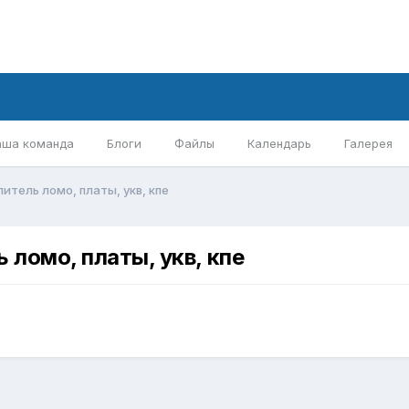
аша команда
Блоги
Файлы
Календарь
Галерея
итель ломо, платы, укв, кпе
 ломо, платы, укв, кпе