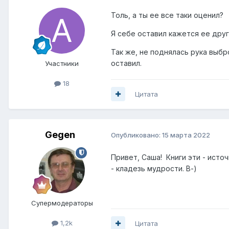
Толь, а ты ее все таки оценил?
Я себе оставил кажется ее друг
Так же, не поднялась рука выбр
оставил.
Участники
18
Цитата
Gegen
Опубликовано:
15 марта 2022
Привет, Саша! Книги эти - источ
- кладезь мудрости. В-)
Супермодераторы
1,2k
Цитата