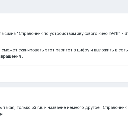
акшина "Справочник по устройствам звукового кино 1941г" - 61
и сможет сканировать этот раритет в цифру и выложить в сет
звращения .
 такая, только 53 г.в. и название немного другое.
Справочник 
да.