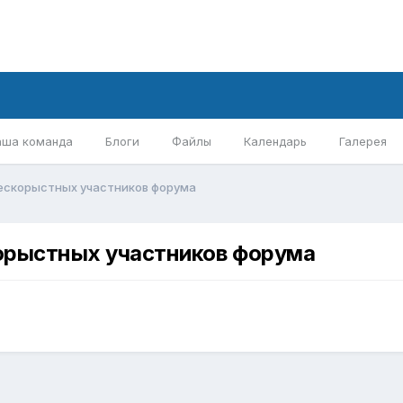
аша команда
Блоги
Файлы
Календарь
Галерея
бескорыстных участников форума
орыстных участников форума