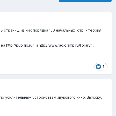
8 страниц. из них порядка 150 начальных стр. - теория
ь на
http://publ.lib.ru/
и
http://www.radiolamp.ru/library/
,
1
по усилительным устройствам звукового кино. Выложу,