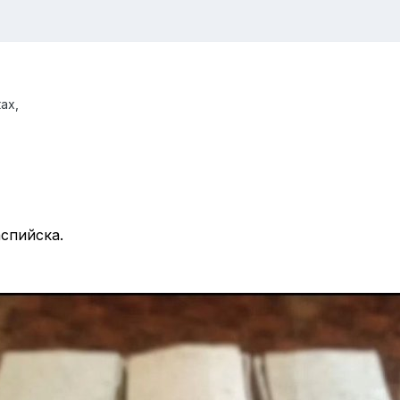
ках,
спийска.