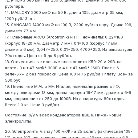
12. PHILIPS 680 мкФ на 250 В, длина 107, диаметр 36 мм, 800
руб/пара.
14. MALLORY 2000 мкФ на 50 В, длина 105, диаметр 35 мм,
1200 руб/ 3 шт.
15. SANGAMO 14000 мкФ на 100 В, 2200 руб/за пару. Длина 106,
диаметр 77 мм.
17. Плёночные ARCO (Arcotronik) и ITT, номиналы: 0,22*160
(корпус 18-20 мм, диаметр 7 мм); 0,1*160 (корпус 17 мм,
диаметр 6 мм); 0,047*250; 0,01*250; 4700*250. Из аппаратуры
70х годов. Цена от 5 до 8 руб/шт.
18. Отечественные военные электролиты К50-29 и 29В. на
плате- 3 шт 47 мкФ* 300В и 4 шт 47 мкФ* 160В. Платы: 6
зелёных+ 2 без покраски. Цена 100 и 75 руб/за 1 плату. Все- за
500 руб.
19. Плёночные MIAL и MF, Италия, номиналы разные в пФ,
между выводами 13 мм, длина корпуса 16-17 мм, диаметр 6-9
мм, напряжение от 250 до 1000В. Из аппаратуры 80х годов.
Всего 1,0 кг. Цена 3 руб/шт.
Состояние: б/у у всех конденсаторов выше. Ниже- новые
электролиты.
20. Электролиты Vishay 100 мкФ на 25 вольт, фактическая 109-
121, штук 100, аксиальные, длина корпуса 16 мм, диаметр 6,5