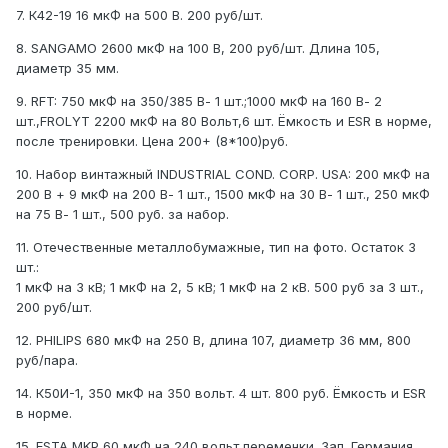
7. К42-19 16 мкФ на 500 В. 200 руб/шт.
8. SANGAMO 2600 мкФ на 100 В, 200 руб/шт. Длина 105,
диаметр 35 мм.
9. RFT: 750 мкФ на 350/385 В- 1 шт.;1000 мкФ на 160 В- 2
шт.,FROLYT 2200 мкФ на 80 Вольт,6 шт. Ёмкость и ESR в норме,
после тренировки. Цена 200+ (8*100)руб.
10. Набор винтажный INDUSTRIAL COND. CORP. USA: 200 мкФ на
200 В + 9 мкФ на 200 В- 1 шт., 1500 мкФ на 30 В- 1 шт., 250 мкФ
на 75 В- 1 шт., 500 руб. за набор.
11. Отечественные металлобумажные, тип на фото. Остаток 3
шт.:
1 мкФ на 3 кВ; 1 мкФ на 2, 5 кВ; 1 мкФ на 2 кВ. 500 руб за 3 шт.,
200 руб/шт.
12. PHILIPS 680 мкФ на 250 В, длина 107, диаметр 36 мм, 800
руб/пара.
14. К50И-1, 350 мкФ на 350 вольт. 4 шт. 800 руб. Ёмкость и ESR
в норме.
15. ESTA MKP 60 мкФ на 240 вольт переменки. Зап. Германия.