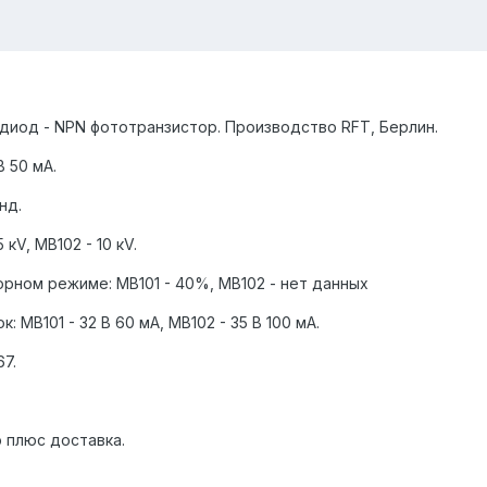
диод - NPN фототранзистор. Производство RFT, Берлин.
 50 мА.
нд.
кV, MB102 - 10 кV.
орном режиме: MB101 - 40%, MB102 - нет данных
 MB101 - 32 В 60 мА, МВ102 - 35 В 100 мА.
67.
э плюс доставка.