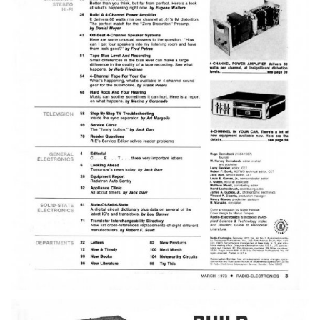
рекомендованных
100 пФ наблюдается заметное для глаза "размытие"
нижней полуволны синусоиды.
Цепочки R16C4 и R16*С4* убраны. Дополнительно
поставлены емкости 24 пФ между базами транзисторов
VT10 и VT14, VT11 и VT15. Емкости С7 и С9 - 390 пФ.
R23 увеличено до 560 Om. C7, C9 - 390 пФ. С5 -
неполярный 100мкФ. Кроме того, установлены
блокировочные емкости 0.1 мкФ по цепям питания. На
выходе 5200 и 1943 транзисторы.
Виновник - защита. На мощности 60% от максимальной
защита увеличивает
искажения усилителя в 2.8 раза.
Датчики тока загрубить (где-то) до 50 миллиОм да и
успокоиться.