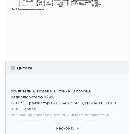
Цитата
Усилитель А. Исаева, В. Урина (В помощь
радиолюбителю №99,
1987 г.). Транзисторы - ВС546, 556, ВД139,140 и КТ8101,
8102. Первое
включение показало, что УНЧ имеет склонность к
самовозбуждению. Эта проблема была решена
включением сопротивлений 10 Ом в базу VT17,
Раскрыть
подключением дополнительной RC-цепочки