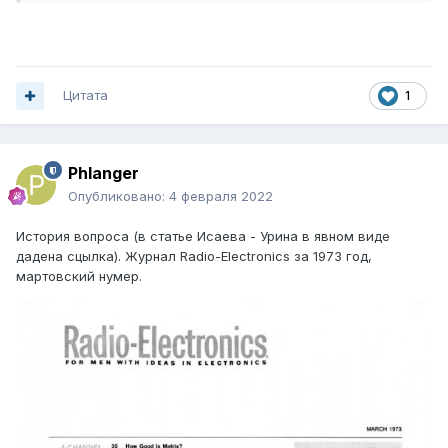
(симметрично C4, R16) к коллектору VT8 (при
этом емкости конденсаторов С4 и С4* выбраны 390 пФ),
а также установкой непосредственно на плату
блокировочных конденсаторов 0,1 мкФ по цепи питания.
Цитата
1
Ток покоя установлен 30 мА.
Контроль сигнала по осциллографу показал чистейшую
синусоиду при нагрузке 4 Ом на частотах вплоть до 200
кГц. АЧХ - линейна вплоть до 150 кГц, клип-
Phlanger
ограничение сигнала - строго симметричное.
Контрольное прослушивание
Опубликовано:
4 февраля 2022
подтвердило высокое качество этого УНЧ.
История вопроса (в статье Исаева - Урина в явном виде
https://forum.cxem.net/index.php?/topic/72485-
дадена сцылка). Журнал Radio-Electronics за 1973 год,
высококачественный-экономичный-усилитель-
мартовский нумер.
мощности/page/2/#comments
==============================
"Хороший вариант симметричного УМ был описан в
книге Левинзон-Логинов МРБ 951, он же в книге Атаев-
Болотников МРБ 1109, он же с небольшими изменениями
ВРЛ 099
Ёмкости С7 и С9 поставлены по 390пФ. При