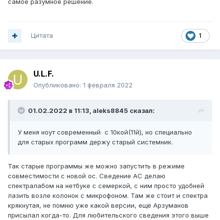
самое разумное решение.
Цитата
1
U.L.F.
Опубликовано:
1 февраля 2022
01.02.2022 в 11:13,
aleks8845
сказал:
У меня ноут современный с 10кой(11й), но специально
для старых программ держу старый системник.
Так старые программы же можно запустить в режиме
совместимости с новой ос. Сведение АС делаю
спектралабом на нетбуке с семеркой, с ним просто удобней
лазить возле колонок с микрофоном. Там же стоит и спектра
крякнутая, не помню уже какой версии, ещё Арзуманов
присылал когда-то. Для любительского сведения этого выше