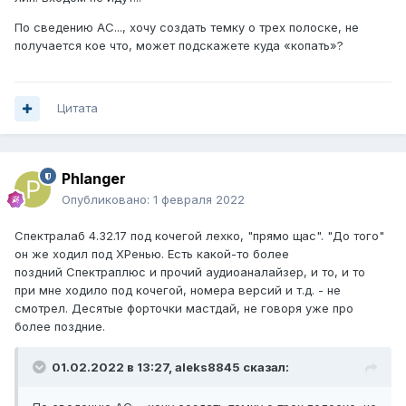
По сведению АС..., хочу создать темку о трех полоске, не
получается кое что, может подскажете куда «копать»?
Цитата
Phlanger
Опубликовано:
1 февраля 2022
Спектралаб 4.32.17 под кочегой лехко, "прямо щас". "До того"
он же ходил под ХРенью. Есть какой-то более
поздний Спектраплюс и прочий аудиоаналайзер, и то, и то
при мне ходило под кочегой, номера версий и т.д. - не
смотрел. Десятые форточки мастдай, не говоря уже про
более поздние.
01.02.2022 в 13:27,
aleks8845
сказал: