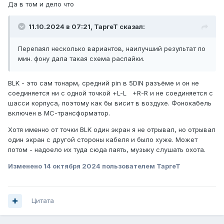
Да в том и дело что
11.10.2024 в 07:21,
ТаргеТ
сказал:
Перепаял несколько вариантов, наилучший результат по
мин. фону дала такая схема распайки.
BLK - это сам тонарм, средний pin в 5DIN разъёме и он не
соединяется ни с одной точкой +L-L +R-R и не соединяется с
шасси корпуса, поэтому как бы висит в воздухе. Фонокабель
включен в МС-трансформатор.
Хотя именно от точки BLK один экран я не отрывал, но отрывал
один экран с другой стороны кабеля и было хуже. Может
потом - надоело их туда сюда паять, музыку слушать охота.
Изменено
14 октября 2024
пользователем ТаргеТ
Цитата