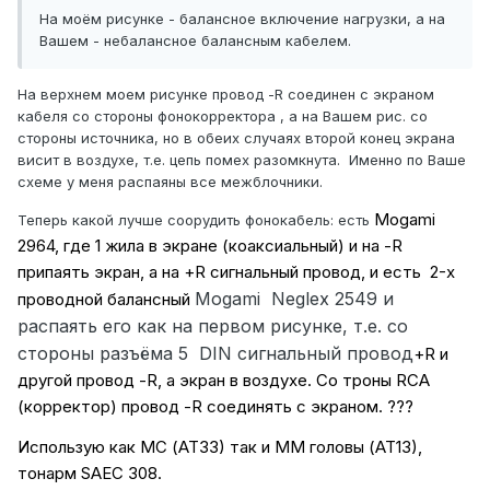
На моём рисунке - балансное включение нагрузки, а на
Вашем - небалансное балансным кабелем.
На верхнем моем рисунке провод -R соединен с экраном
кабеля со стороны фонокорректора , а на Вашем рис. со
стороны источника, но в обеих случаях второй конец экрана
висит в воздухе, т.е. цепь помех разомкнута. Именно по Ваше
схеме у меня распаяны все межблочники.
Моgаmi
Теперь какой лучше соорудить фонокабель: есть
2964, где 1 жила в экране (коаксиальный) и на -R
припаять экран, а на +R сигнальный провод, и есть 2-х
Mogami
Neglex 2549
и
проводной балансный
распаять его как на первом рисунке, т.е. со
стороны разъёма 5 DIN сигнальный провод
+R и
другой провод -R, а экран в воздухе. Со троны RCA
(корректор) провод -R соединять с экраном. ???
Использую как МС (АТ33) так и ММ головы (АТ13),
тонарм SAEC 308.