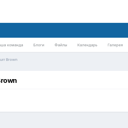
аша команда
Блоги
Файлы
Календарь
Галерея
urr Brown
Brown