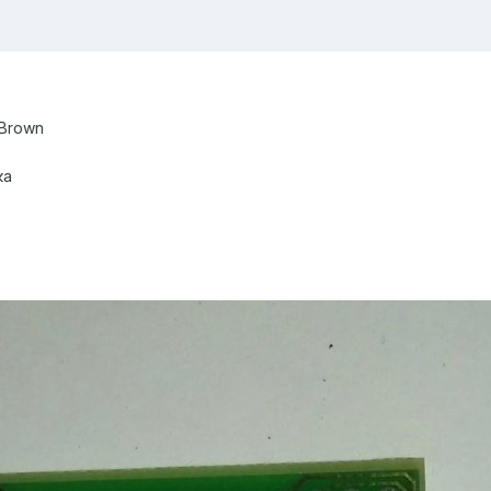
 Brown
ка