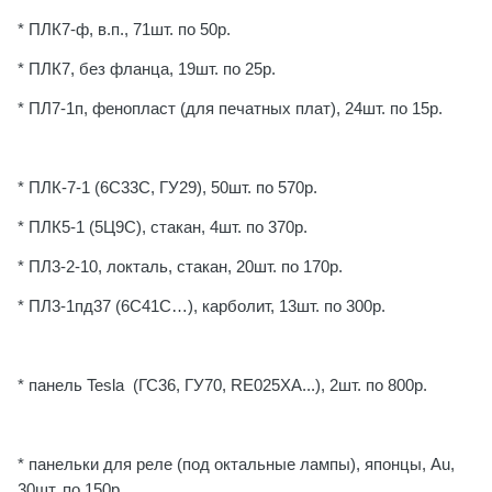
* ПЛК7-ф, в.п., 71шт. по 50р.
* ПЛК7, без фланца, 19шт. по 25р.
* ПЛ7-1п, фенопласт (для печатных плат), 24шт. по 15р.
* ПЛК-7-1 (6С33С, ГУ29), 50шт. по 570р.
* ПЛК5-1 (5Ц9С), стакан, 4шт. по 370р.
* ПЛ3-2-10, локталь, стакан, 20шт. по 170р.
* ПЛ3-1пд37 (6С41С…), карболит, 13шт. по 300р.
* панель Tesla (ГС36, ГУ70, RE025XA...), 2шт. по 800р.
* панельки для реле (под октальные лампы), японцы, Au,
30шт. по 150р.