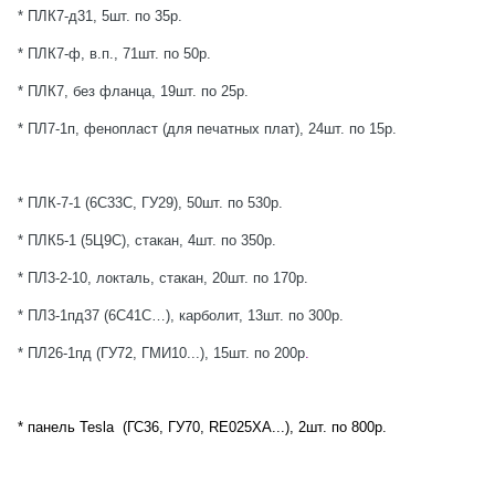
* ПЛК7-д31, 5шт. по 35р.
* ПЛК7-ф, в.п., 71шт. по 50р.
* ПЛК7, без фланца, 19шт. по 25р.
* ПЛ7-1п, фенопласт (для печатных плат), 24шт. по 15р.
* ПЛК-7-1 (6С33С, ГУ29), 50шт. по 530р.
* ПЛК5-1 (5Ц9С), стакан, 4шт. по 350р.
* ПЛ3-2-10, локталь, стакан, 20шт. по 170р.
* ПЛ3-1пд37 (6С41С…), карболит, 13шт. по 300р.
* ПЛ26-1пд (ГУ72, ГМИ10...), 15шт. по 200р
.
* панель Tesla
(ГС36, ГУ70, RE025XA...), 2шт. по 800р.